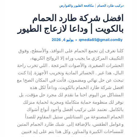
تركيب طارد الحمام
|
مكافحة الطيور والقوارض
افضل شركة طارد الحمام
بالكويت | وداعا لازعاج الطيور
By
qmedia85@gmail.com
يوليو 4, 2026
كلنا نعرف إن تجمع الحمام على النوافذ، والأسطح، وفوق
التكييف المركزي ما يجيب وراه إلا الروائح الكريهة،
الحشرات الصغيرة، والأصوات المزعجة . اللي تخرب راحة
البال، هذا غير . الخسائر المادية وتخريب الأجهزة. إذا كنت
تبحث عن حل نهائي ومضمون، فأنت في المكان الصح! مع
افضل شركة طارد الحمام بالكويت، وداعاً لكل هذه
المشاكل من اليوم. احنا ما نقدم لك مجرد حل مؤقت، بل
نوفر لك منظومة حماية متكاملة ومجربة لحماية منزلك
بالكامل. نعتمد على تركيب أفضل وأجود أنواع أشواك
الحمام المصنوعة من الستانلس ستيل المقاوم للصدأ
وعوامل الطقس، بالإضافة إلى. شبك طارد الحمام المتين
للمساحات الكبيرة والمناور، وكل هذا يتم على إيد فنيين