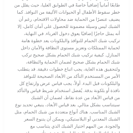
طابعًا أمانياً إضافياً خاصةً في الطوابق العليا، حيث يقلل من
خطر سقوط الأطفال أو الحيوانات الأليفة من النوافذ. كما
يضيف عنصرًا من الحماية ضد محاولات الاقتحام، رغم أن
الشبك ليس وسيلة مضمونة للحصول على أمان كامل، إلا
أنه يمثل حاجزًا إضافيًا يعوق دخول الغرباء. في النهاية،
تركيب شبك الحمام للنوافذ والبلكونات يعد خطوة هامة
لحماية الممتلكات وتعزيز مستوى النظافة والأمان داخل
المنازل. كيفية تركيب شبك الحمام بشكل صحيح تركب
شبك الحمام بشكل صحيح لضمان الحماية والنظافة،
ولتحقيق هذه الغاية، يجب اتباع خطوات دقيقة. قد يتطلب
الأمر من المستخدم التأكد من الأبعاد الصحيحة للنوافذ
والبلكونات قبل البدء. أولاً، يجب قياس عرض وارتفاع كل
نافذة أو بلكونة بدقة. يُفضل استخدام شريط قياس والتأكد
من قياس الأبعاد من عدة نقاط، لضمان أن الشبك
سيتناسب بشكل مثالي. بعد قياس الأبعاد، ينبغي تحديد نوع
الشبك المناسب. هناك أنواع متعددة من شبك الحمام، مثل
الشبك المعدني أو البلاستيكي، ويمكن أن يتنوع السعر
والجودة. من المهم اختيار الشبك الذي يتناسب مع