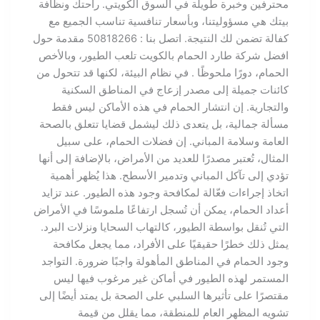
محترفين وخبرة طويلة في السوق الكويتي. راحتك ونظافة
بيتك هي مسؤوليتنا، وبأسعار تنافسية تناسب الجميع مع
كفالة تضمن لك النتيجة. اتصل بنا : 50818266 مقدمة حول
افضل شركة طارد الحمام بالكويت تلعب الطيور، وبالأخص
الحمام، دورًا ملحوظًا . في نظام البيئة، لكنها قد تتحول من
كائنات جميلة إلى مصدر إزعاج في المناطق السكنية
والتجارية. إن انتشار الحمام في هذه الأماكن ليس فقط
مسألة جمالية، بل يتعدى ذلك ليشمل قضايا تتعلق بالصحة
العامة وسلامة المباني. إن فضلات الحمام، على سبيل
المثال، تُعتبر مصدرًا للعديد من الأمراض، بالإضافة إلى أنها
تؤدي إلى تآكل المباني وتدمير الأسطح. هذا يُظهر أهمية
اتخاذ إجراءات فعّالة لمكافحة وجود هذه الطيور. عند تزايد
أعداد الحمام، يمكن أن تُسجل ارتفاعًا ملموسًا في الأمراض
التي تُنقل بواسطة الطيور، كالتهاب السحايا ونزلات البرد.
يمثل ذلك خطرًا حقيقيًا على الأفراد، مما يجعل مكافحة
وجود الحمام في المناطق المأهولة واجبًا ضرورة. التواجد
المستمر لهذه الطيور في أماكن غير مرغوب فيها ليس
مقتصرًا على تأثيرها السلبي على الصحة بل يمتد أيضًا إلى
تشويه المظهر العام للمنطقة، مما يقلل من قيمة