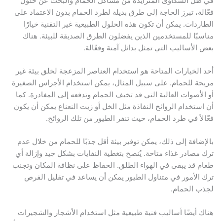
في ظل الشكاوى المتزايدة من مشاكل الحمام والبحث عن حلول
فعّالة، تبرز الحاجة إلى طرق بديلة لطرد الحمام بدون الاعتماد على
الطاردات. يمكن أن تكون هذه الحلول الطبيعية غير التقنية خيارًا
مناسبًا للمستخدمين الذين يفضلون الطرق الصديقة للبيئة. هناك
بعض الأساليب التي تمثل بدائل آمنة وفعّالة.
أحد الخيارات المتاحة هو استخدام العناصر المزعجة لخلق بيئة غير
مريحة للحمام. على سبيل المثال، يمكن استخدام الأجراس الصغيرة
أو الأصوات العالية التي قد تخيف الحمام وتدفعه إلى المغادرة. كما
أن استخدام الروائح النفاذة مثل الخل أو زيت النعناع يمكن أن يكون
فعّالاً في طرد الحمام، حيث تنفر الطيور من تلك الروائح.
بالإضافة إلى ذلك، يمكن توفير بيئة أقل جذبًا للحمام من خلال عدم
ترك مصادر غذاء متاحة. يُنصح بتغطية النفايات بشكل جيد وإزالة أي
طعام قد يبقى في الهواء الطلق. الحفاظ على نظافة المكان وتجنب
ترك الأمور في متناول الطيور يمكن أن يساعد في تقليل الفرص
لجذب الحمام.
هناك أيضًا أساليب فنية طبيعية مثل استخدام الأشجار والشجيرات