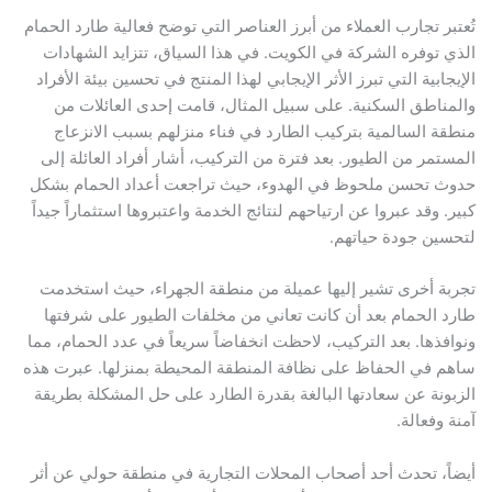
تُعتبر تجارب العملاء من أبرز العناصر التي توضح فعالية طارد الحمام
الذي توفره الشركة في الكويت. في هذا السياق، تتزايد الشهادات
الإيجابية التي تبرز الأثر الإيجابي لهذا المنتج في تحسين بيئة الأفراد
والمناطق السكنية. على سبيل المثال، قامت إحدى العائلات من
منطقة السالمية بتركيب الطارد في فناء منزلهم بسبب الانزعاج
المستمر من الطيور. بعد فترة من التركيب، أشار أفراد العائلة إلى
حدوث تحسن ملحوظ في الهدوء، حيث تراجعت أعداد الحمام بشكل
كبير. وقد عبروا عن ارتياحهم لنتائج الخدمة واعتبروها استثماراً جيداً
لتحسين جودة حياتهم.
تجربة أخرى تشير إليها عميلة من منطقة الجهراء، حيث استخدمت
طارد الحمام بعد أن كانت تعاني من مخلفات الطيور على شرفتها
ونوافذها. بعد التركيب، لاحظت انخفاضاً سريعاً في عدد الحمام، مما
ساهم في الحفاظ على نظافة المنطقة المحيطة بمنزلها. عبرت هذه
الزبونة عن سعادتها البالغة بقدرة الطارد على حل المشكلة بطريقة
آمنة وفعالة.
أيضاً، تحدث أحد أصحاب المحلات التجارية في منطقة حولي عن أثر