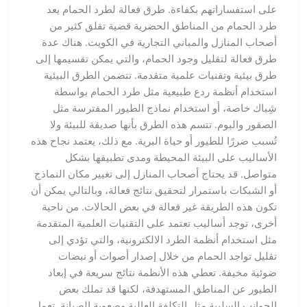
على استفساراتهم بكفاءة. طرق فعالة لطرد الحمام يعد
طرد الحمام من المناطق الحضرية قضية تقلق كثير من
أصحاب المنازل والمباني التجارية في الكويت. هناك عدة
طرق فعالة لتقليل وجود الحمام، والتي يمكن تقسيمها إلى
طرق بيئية وتقنيات علمية متقدمة. تتضمن الطرق البيئية
استخدام أنظمة ردع طبيعية مثل طرد الحمام بواسطة
شِباك خاصة، أو استخدام نماذج الطيور المفترسة مثل
الصقور والبوم. تتسم هذه الطرق بأنها صديقة للبيئة ولا
تُسبب ضررًا للطيور أو حياة البرية. مع ذلك، يعتمد نجاح هذه
الأساليب على البيئة المحيطة ومدى تطبيقها بشكل
متواصل. قد يحتاج أصحاب المنازل إلى تغيير مكان النماذج
أو الشبكات باستمرار لتحقيق نتائج فعالة، وبالتالي يمكن أن
تكون هذه الطريقة غير فعالة في بعض الحالات. من ناحية
أخرى، توجد أساليب تعتمد على التقنيات العلمية المتقدمة
مثل استخدام أنظمة الطرد الالكترونية، والتي تؤدي إلى
تقليل تواجد الحمام من خلال إصدار أصوات أو نبضات
ضوئية مخيفة. تعطي هذه الأنظمة نتائج سريعة في إبعاد
الطيور عن المناطق المستهدفة، لكنها قد تملك بعض
الجوانب السلبية مثل التكلفة العالية وصعوبة الصيانة. تعمل