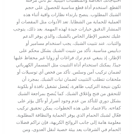
احتياجاتك الخاصة والمتطلبات البيئية. ثم تأتي مرحلة
القطع. استخدم أداة قطع مناسبة للحصول على حجم
الشبك المطلوب. ينصح بارتداء نظارات واقية أثناء هذه
العملية للحماية من الشظايا. تعد الأدوات مثل المقصات أو
المنشار الدقيق خيارات جيدة لهذه المهمة. بعد ذلك، يتوجب
عليك تحضير الإطار الخاص بالشبك، والذي يوفر الدعم
والثبات. عند تثبيت الشبك، يجب استخدام مسامير أو
دبابيس مناسبة. تأكد من تثبيت الشبك بشكل محكم على
الإطار، إذ ينبغي عدم ترك فراغات أو زوايا غير محفاظ عليها
جيدًا. يمكنك استخدام أداة التثبيت مثل المسمار الكهربائي
لضمان تركيب آمن وسلس. تأكد من فحص أي توسيلات أو
ملحقات تتطلب التثبيت لضمان ثبات الشبك. بمجرد أن
تكون نتيجة التركيب ظاهرة، يُفضل تشغيل نافذة أو بلكونة
للتحقق من فتح وإغلاق الشبك. كما يُنصح بمراجعة الشبك
بشكل دوري للتأكد من عدم وجود أضرار أو تآكل يؤثر على
كفاءته. بالاعتماد على هذه الخطوات، يمكن تحقيق تركيب
فعّال لشبك الحمام الذي يوفر الحماية والنظافة المطلوبة.
معلومة هامة إلى جانب الروائح الكريهة، فإن تراكم فضلات
الحمام في الشرفات يعد بيئة خصبة لنقل العدوى، ومن