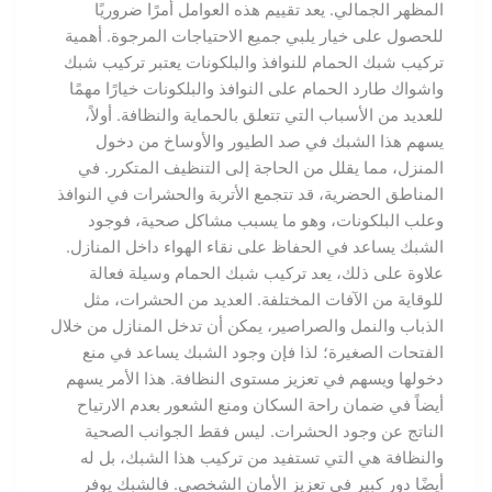
المظهر الجمالي. يعد تقييم هذه العوامل أمرًا ضروريًا
للحصول على خيار يلبي جميع الاحتياجات المرجوة. أهمية
تركيب شبك الحمام للنوافذ والبلكونات يعتبر تركيب شبك
واشواك طارد الحمام على النوافذ والبلكونات خيارًا مهمًا
للعديد من الأسباب التي تتعلق بالحماية والنظافة. أولاً،
يسهم هذا الشبك في صد الطيور والأوساخ من دخول
المنزل، مما يقلل من الحاجة إلى التنظيف المتكرر. في
المناطق الحضرية، قد تتجمع الأتربة والحشرات في النوافذ
وعلب البلكونات، وهو ما يسبب مشاكل صحية، فوجود
الشبك يساعد في الحفاظ على نقاء الهواء داخل المنازل.
علاوة على ذلك، يعد تركيب شبك الحمام وسيلة فعالة
للوقاية من الآفات المختلفة. العديد من الحشرات، مثل
الذباب والنمل والصراصير، يمكن أن تدخل المنازل من خلال
الفتحات الصغيرة؛ لذا فإن وجود الشبك يساعد في منع
دخولها ويسهم في تعزيز مستوى النظافة. هذا الأمر يسهم
أيضاً في ضمان راحة السكان ومنع الشعور بعدم الارتياح
الناتج عن وجود الحشرات. ليس فقط الجوانب الصحية
والنظافة هي التي تستفيد من تركيب هذا الشبك، بل له
أيضًا دور كبير في تعزيز الأمان الشخصي. فالشبك يوفر