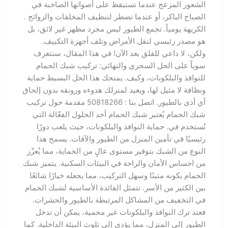
الشعور المزعج عندما تستيقظ على أصواتها الصاخبة في
الصباح الباكر، أو عندما تضطر لتنظيف المخلفات والروائح .
الكريهة يومياً. تجمع الطيور ليس مجرد مظهر غير لائق، بل
هو مصدر رئيسي لنقل الأمراض وتلف أجهزة التكييف.
ولكن، لا داعي للقلق بعد الآن! في هذا المقال، سنتعرف
سوياً على الحل السحري والنهائي: تركيب شبك الحمام
للنوافذ والبلكونات، وكيف. يمنحك هذا الحل البسيط حماية
ونظافة لا مثيل لها، ويعيد لمنزلك هدوءه ورونقه بدون إلحاق
أي أذى بالطيور. اتصل بنا : 50818266 مقدمة حول تركيب
شبك الحمام يُعتبر شبك الحمام أحد الحلول الفعّالة التي
تُستخدم في. حماية النوافذ والبلكونات، حيث يلعب دورًا
رئيسيًا في تأمين المنزل من الطيور والآفات. يسمح هذا
النوع من الشبك بتوفير مستوى عالٍ من الحماية، مما يُعزّز
من احساس الأمان والراحة في البيئات السكنية. يتميز شبك
الحمام بكونه متينًا وسهل التركيب، مما يجعله خيارًا شائعًا
بين الكثير من الأسر. تتمثل الفائدة الأساسية لشبك الحمام
في التخفيف من المشاكل المرتبطة بالطيور والحشرات.
فعند ترك النوافذ والبلكونات غير محمية، يمكن أن تدخل
الطيور إلى المنزل، مما يؤدي إلى تلوث البيئة الداخلية. كما