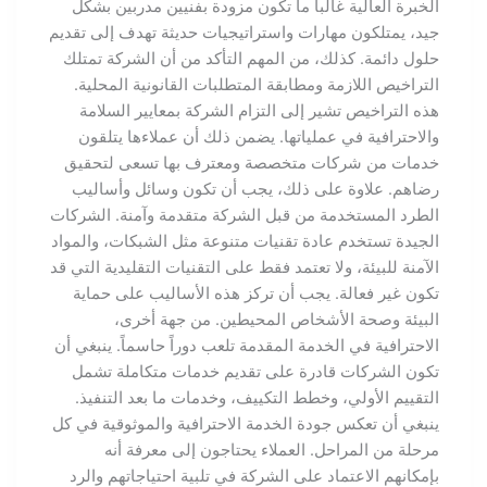
الخبرة العالية غالباً ما تكون مزودة بفنيين مدربين بشكل
جيد، يمتلكون مهارات واستراتيجيات حديثة تهدف إلى تقديم
حلول دائمة. كذلك، من المهم التأكد من أن الشركة تمتلك
التراخيص اللازمة ومطابقة المتطلبات القانونية المحلية.
هذه التراخيص تشير إلى التزام الشركة بمعايير السلامة
والاحترافية في عملياتها. يضمن ذلك أن عملاءها يتلقون
خدمات من شركات متخصصة ومعترف بها تسعى لتحقيق
رضاهم. علاوة على ذلك، يجب أن تكون وسائل وأساليب
الطرد المستخدمة من قبل الشركة متقدمة وآمنة. الشركات
الجيدة تستخدم عادة تقنيات متنوعة مثل الشبكات، والمواد
الآمنة للبيئة، ولا تعتمد فقط على التقنيات التقليدية التي قد
تكون غير فعالة. يجب أن تركز هذه الأساليب على حماية
البيئة وصحة الأشخاص المحيطين. من جهة أخرى،
الاحترافية في الخدمة المقدمة تلعب دوراً حاسماً. ينبغي أن
تكون الشركات قادرة على تقديم خدمات متكاملة تشمل
التقييم الأولي، وخطط التكييف، وخدمات ما بعد التنفيذ.
ينبغي أن تعكس جودة الخدمة الاحترافية والموثوقية في كل
مرحلة من المراحل. العملاء يحتاجون إلى معرفة أنه
بإمكانهم الاعتماد على الشركة في تلبية احتياجاتهم والرد