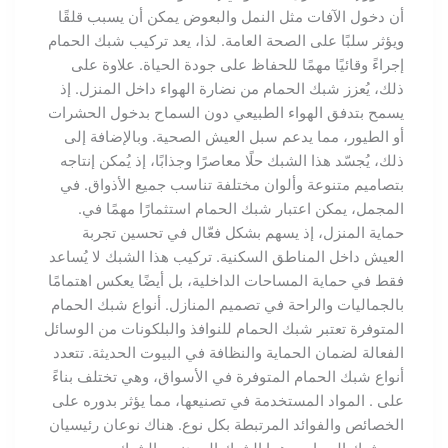
أن دخول الآفات مثل النمل والبعوض يمكن أن يسبب قلقًا
ويؤثر سلبًا على الصحة العامة. لذا، يعد تركيب شبك الحمام
إجراءً وقائيًا مهمًا للحفاظ على جودة الحياة. علاوة على
ذلك، يُعزز شبك الحمام من نضارة الهواء داخل المنزل. إذ
يسمح بتدفق الهواء الطبيعي دون السماح بدخول الحشرات
أو الطيور، مما يدعم سبل العيش الصحية. وبالإضافة إلى
ذلك، يُجسّد هذا الشبك حلًا معاصرًا وجذابًا، إذ يُمكن إنتاجه
بتصاميم متنوعة وألوان مختلفة تناسب جميع الأذواق. في
المجمل، يمكن اعتبار شبك الحمام استثمارًا مهمًا في.
حماية المنزل، إذ يسهم بشكل فعّال في تحسين تجربة
العيش داخل المناطق السكنية. تركيب هذا الشبك لا يُساعد
فقط في حماية المساحات الداخلية، بل أيضًا يعكس اهتمامًا
بالجماليات والراحة في تصميم المنازل. أنواع شبك الحمام
المتوفرة تعتبر شبك الحمام للنوافذ والبلكونات من الوسائل
الفعالة لضمان الحماية والنظافة في البيوت الحديثة. تتعدد
أنواع شبك الحمام المتوفرة في الأسواق، وهي تختلف بناءً
على . المواد المستخدمة في تصنيعها، مما يؤثر بدوره على
الخصائص والفوائد المرتبطة بكل نوع. هناك نوعان رئيسيان