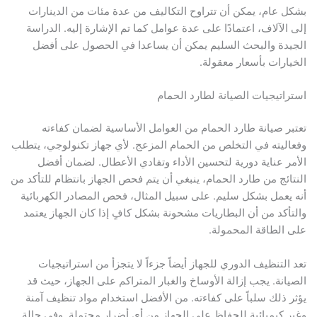
بشكل عام، يمكن أن تتراوح التكاليف من عدة مئات من الدينارات
إلى الآلاف، اعتمادًا على عدة عوامل كما تم الإشارة إليه. الدراسة
الجيدة والبحث السليم يمكن أن يساعدا في الحصول على أفضل
الخيارات بأسعار معقولة.
استراتيجيات الصيانة لطارد الحمام
تعتبر صيانة طارد الحمام من العوامل الأساسية لضمان كفاءته
وفعاليته في التخلص من الحمام المزعج. لأي جهاز تكنولوجي، يتطلب
الأمر عناية دورية لتحسين الأداء وتفادي الأعطال. لضمان أفضل
النتائج من طارد الحمام، ينبغي أن يتم فحص الجهاز بانتظام للتأكد من
أنه يعمل بشكل سليم. على سبيل المثال، فحص المصادر الكهربائية
والتأكد من أن البطاريات مشحونة بشكل كافٍ إذا كان الجهاز يعتمد
على الطاقة المحمولة.
تعد التنظيف الدوري للجهاز أيضاً جزءاً لا يتجزأ من استراتيجيات
الصيانة. يجب إزالة الأوساخ والغبار المتراكم على الجهاز، حيث قد
يؤثر ذلك سلباً على كفاءته. من الأفضل استخدام مواد تنظيف آمنة
وغير كيميائية للحفاظ على الجهاز من أي أضرار محتملة. وفي حالة