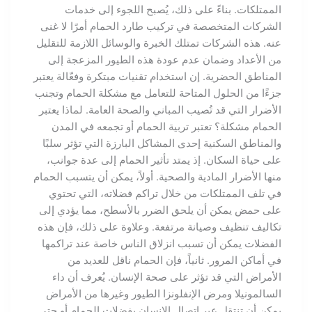
الممتلكات. بناءً على ذلك، يُصبح اللجوء إلى خدمات
الشركات المتخصصة في تركيب طارد الحمام أمرًا لا غنى
عنه. هذه الشركات تمتلك الخبرة والوسائل اللازمة للتقليل
من الأعداد وضمان عدم عودة هذه الطيور المزعجة إلى
المناطق الحضرية. إن استخدام تقنيات مبتكرة وفعّالة يعتبر
جزءًا من الحلول المتاحة للتعامل مع مشكلة الحمام وتجنب
الأضرار التي قد تُصيب المباني والصحة العامة. لماذا يعتبر
الحمام مشكلة؟ تعتبر تربية الحمام أو تجمعه في المدن
والمناطق السكنية إحدى المشاكل البارزة التي تؤثر سلبًا
على حياة السكان. إذ يمتد تأثير الحمام إلى عدة جوانب،
منها الأضرار المادية والصحية. أولاً، يمكن أن يتسبب الحمام
في تلف الممتلكات من خلال تراكم فضلاته، التي تحتوي
على حمض يمكن أن يلحق الضرر بالأسطح، مما يؤدي إلى
تكاليف تنظيف وصيانة مرتفعة. وعلاوة على ذلك، فإن هذه
الفضلات يمكن أن تسبب انزلاق الناس خاصة عند تراكمها
في أماكن المرور. ثانياً، فإن الحمام ناقل للعديد من
الأمراض التي قد تؤثر على صحة الإنسان. يُعرف أن داء
السالمونيلا ومرض الإنفلونزا الطيور وغيرها من الأمراض
يمكن أن تنتقل عبر اتصال الإنسان بفضلات الحمام أو حتى