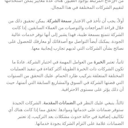
من الإزعاج المرتبط بوجود الطيور. هناك عدة معايير يمكن استخدامها
لتقييم الشركات المختلفة في هذا المجال.
أولاً، يجب أن تأخذ في الاعتبار
سمعة الشركة
. يمكن تحقيق ذلك من
خلال قراءة المراجعات والتوصيات من العملاء السابقين. إذا كانت
الشركة تتمتع بسمعة طيبة، فهذا يشير إلى أنها توفر خدمات عالية
الجودة. يمكنك أيضاً التواصل مع أصدقائك أو معارفك للحصول على
نصائح بشأن الشركات التي لديهم تجارب إيجابية معها.
ثانياً، تعتبر
الخبرة
من العوامل المهمة في اختيار الشركة. عادةً ما
تكون الشركات ذات الخبرة الطويلة أكثر كفاءة في تنفيذ العمليات
المختلفة المتعلقة بتركيب طارد الحمام. عليك التحقق من السنوات
التي قضتها الشركة في السوق والمشاريع السابقة التي أتمتها، حيث
أن ذلك يؤثر على مستوى الاحترافية.
ثالثاً، ينبغي عليك النظر في
الضمانات المقدمة
. الشركات الجيدة
ستوفر ضمانات على خدماتها وموادها. تحقق مما إذا كانت هناك أي
تكاليف إضافية في حالة حدوث مشكلات بعد التركيب، إذ تعتبر
الضمانات علامة على التزام الشركة بجودة خدماتها.