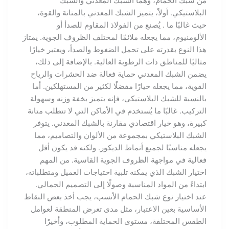
من شبك الحمام، وهما الشبك المعدني والشبك
البلاستيكي. أولاً، يتميز الشبك المعدني بالمتانة والقوة،
حيث غالبًا ما . يُصنع من الفولاذ المقاوم للصدأ أو
الألومنيوم، مما يجعله ملائمًا لمختلف الظروف الجوية. يمتاز
هذا النوع بقدرته على تحمل الضغوط والصدأ، ويعتبر خيارًا
مثاليًا للمناطق ذات الرطوبة العالية. بالإضافة إلى ذلك،
يضمن الشبك المعدني حماية فعالة ضد الحشرات والرياح
القوية، مما يجعله خيارًا مفضلًا لكثير من المستهلكين. أما
بالنسبة للشبك البلاستيكي، فإنه يتميز بخفة وزنه وسهولة
التركيب. غالبًا ما يُستخدم في الأماكن التي لا تتطلب متانة
كبيرة، وهو خيار اقتصادي مقارنة بالشبك المعدني. يتوفر
الشبك البلاستيكي بمجموعة من الألوان والتصاميم، مما
يجعله مناسبًا لجميع أنماط الديكور. ولكنه قد يكون أقل
فعالية في مواجهة الظروف الجوية القاسية. من المهم
اختيار الشبك الذي يمكنه تلبية احتياجات العميل ومتطلباته،
ابتداءً من المواد المناسبة وصولًا إلى التصميم الجمالي.
عند اختيار نوع شبك الحمام الأنسب، يجب أخذ بعض النقاط
الأساسية بعين الاعتبار، مثل مدى تعرض المنطقة لعوامل
الطقس المختلفة، مستوى الحماية المطلوب، وأخيرًا