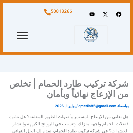
رقم
افضل
مقارنة
تركيب
تركيب
تركيب
بين
فني
شبك
طارد
شركة
اشواك
Y
X
F
50818266
طارد
طارد
طارد
تركيب
الحمام
الحمام
o
-
a
طارد
الحمام
الحمام
الحمام
للنوافذ
بالكويت
u
t
c
|
حمام
الستيل
بالكويت
والبلكونات
t
w
e
:
|
تخلص
بالكويت
والفايبر:
u
i
b
|
من
أيهما
وداعا
حماية
b
t
o
خدمة
أفضل
لازعاج
الطيور
ونظافة
e
t
o
k
e
لا
نهائياً
لأجواء
سريعة
الطيور
r
مثيل
بأسعار
الكويت؟
لها
تنافسية
شركة تركيب طارد الحمام | تخلص
من الإزعاج نهائياً وبأمان
بواسطة
qmedia85@gmail.com
/
يوليو 1, 2026
هل تعاني من الإزعاج المستمر وأصوات الطيور المقلقة؟ هل تشوه
فضلات الحمام واجهة منزلك وتتسبب في الروائح الكريهة وانتشار
الحشرات؟ في
شركة تركيب طارد الحمام
، نقدم لك الحل النهائي