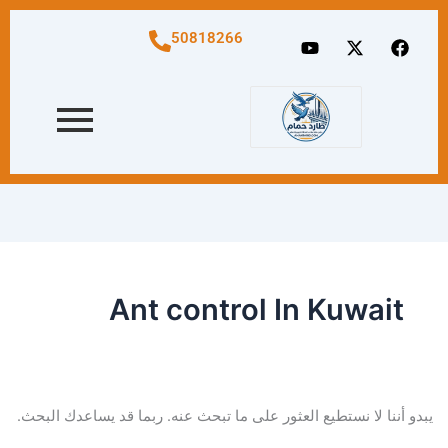
البحث
عن:
Y
X
F
50818266
o
-
a
u
t
c
t
w
e
u
i
b
b
t
o
e
t
o
e
k
r
Ant control In Kuwait
يبدو أننا لا نستطيع العثور على ما تبحث عنه. ربما قد يساعدك البحث.