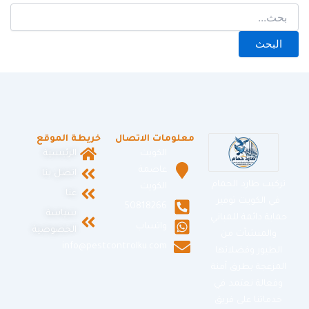
معلومات الاتصال
خريطة الموقع
الكويت
الرئيسية
عاصمة
اتصل بنا
تركيب طارد الحمام
الكويت
عنا
في الكويت توفير
50818266
سياسة
حماية دائمة للمباني
واتساب
الخصوصية
والمنشآت من
info@pestcontrolku.com
الطيور وفضلاتها
المزعجة بطرق آمنة
وفعالة نعتمد في
خدماتنا على فريق