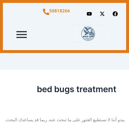
البحث
عن:
Y
X
F
50818266
o
-
a
u
t
c
t
w
e
u
i
b
b
t
o
e
t
o
e
k
r
bed bugs treatment
يبدو أننا لا نستطيع العثور على ما تبحث عنه. ربما قد يساعدك البحث.