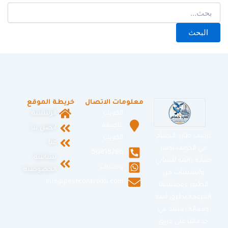
معلومات الاتصال
خريطة الموقع
الكويت
الرئيسية
عاصمة
اتصل بنا
تركيب طارد الحمام
الكويت
عنا
في الكويت توفير
50818266
سياسة
حماية دائمة للمباني
واتساب
الخصوصية
والمنشآت من
info@pestcontrolku.com
الطيور وفضلاتها
المزعجة بطرق آمنة
وفعالة نعتمد في
خدماتنا على فريق