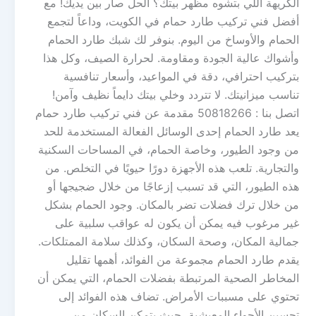
الكريهة اللي بتشوه مظهر بيتك؟ الحل صار بين يديك! مع
أفضل فني تركيب طارد حمام في الكويت، وداعاً لتجمع
الحمام والأوساخ من اليوم. بنوفر لك شبك طارد الحمام
وأشواك عالية الجودة ومقاومة. لحرارة الصيف، وكل هذا
بتركيب احترافي، دقة في المواعيد، وأسعار تنافسية
تناسب ميزانيتك. لا تتردد وخلي بيتك دايماً نظيف وآمن!
اتصل بنا : 50818266 مقدمة عن فني تركيب طارد حمام
يعد طارد الحمام إحدى الوسائل الفعالة المستخدمة للحد
من وجود الطيور، وخاصة الحمام، في المساحات السكنية
والتجارية. تلعب هذه الأجهزة دورًا حيويًا في التخلص. من
هذه الطيور، التي قد تسبب إزعاجًا من خلال ضجيجها أو
من خلال ترك فضلات تضر بالمكان. وجود الحمام بشكل
غير مرغوب فيه يمكن أن يكون له عواقب سلبية على
جمالية المكان، وصحة السكان، وكذلك سلامة الممتلكات.
يقدم طارد الحمام مجموعة من الفوائد، أهمها تقليل
المخاطر الصحية المرتبطة بفضلات الحمام، التي يمكن أن
تحتوي على مسببات الأمراض. تضاف هذه الفوائد إلى
تحسين الأجواء المعيشية، حيث يتمكن السكان من