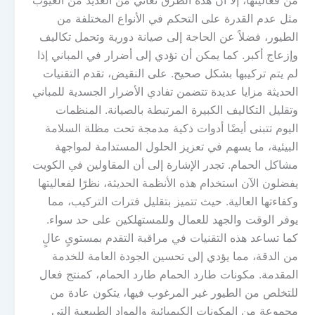
من فعاليتها، إلا أن هذه الطرق تعاني من العديد من العيوب
مثل عدم القدرة على التحكم في الأنواع المختلفة من
الطيور، فضلاً عن الحاجة إلى صيانة دورية وتحمل تكاليف
وإزعاج أكبر. كما يمكن أن تؤدي إلى أضرار في المباني إذا
لم يتم تركيبها بشكل صحيح. على النقيض، تقدم التقنيات
الحديثة مزايا عديدة تتضمن تفادي الأضرار الجسدية للمباني
وتقليل التكاليف الكبيرة المرتبطة بالصيانة. المنظمات
اليوم تتبنى أيضًا أدوات ذكية مدمجة تحت مظلة السلامة
البيئية، ما يسهم في تعزيز الحلول المستدامة لمواجهة
مشاكل الحمام. تجدر الإشارة إلى أن المقاولين في الكويت
يفضلون الآن استخدام هذه الأنظمة الحديثة، نظرًا لفعاليتها
وكفاءتها العالية. حيث تتميز بتقليل فترات التركيب، مما
يوفر الوقت والجهد للعمال وللمستهلكين على حد سواء.
كما تساعد هذه التقنيات في مراقبة التقدم بمستوىٍ عالٍ
من الدقة، مما يؤدي إلى تحسين الجودة العامة للخدمة
المقدمة. مكونات طارد الحمام طارد الحمام، كمنتج فعال
للتخلص من الطيور غير المرغوب فيها، يتكون عادة من
مجموعة من المكونات الكيميائية والمواد الطبيعية التي