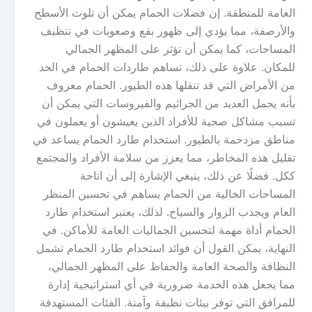
العامة للمنطقة. إن فضلات الحمام يمكن أن تلوث الأسطح
والأرصفة، مما يؤدي إلى ظهور بقع وصعوبات في تنظيف
المساحات، كما يمكن أن تؤثر على المظهر الجمالي
للمكان. علاوة على ذلك، تساهم طاردات الحمام في الحد
من الأمراض التي قد تنقلها هذه الطيور. الحمام معروف
بأنه يحمل العديد من الجراثيم والفيروسات التي يمكن أن
تسبب مشاكل صحية للأفراد الذين يعيشون أو يعملون في
مناطق مزدحمة بالطيور. استخدام طارد الحمام يساعد في
تقليل هذه المخاطر، مما يعزز من سلامة الأفراد والمجتمع
ككل. فضلًا عن ذلك، ينبغي الإشارة إلى أن اتاحة
المساحات الخالية من الحمام يساهم في تحسين المنظر
العام ويجذب الزوار والسياح. لذلك، يعتبر استخدام طارد
الحمام أداة مهمة لتحسين الجماليات العامة للأماكن. في
النهاية، يمكن القول أن فوائد استخدام طارد الحمام تشمل
النظافة والصحة العامة والحفاظ على المظهر الجمالي،
مما يجعل هذه الخدمة ضرورية في أي استراتيجية إدارة
للمرافق التي توفر بيئات نظيفة وآمنة. الفئات المستهدفة