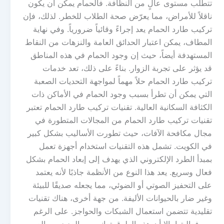
تتطلب مستوى عالٍ من النظافة. فالحمام يمكن أن يكون
ناقلاً للأمراض، مما يعرّض صحة الطلاب للخطر. لذلك، فإن
تركيب طارد الحمام يعد إجراءً وقائياً ضرورياً. وفي نهاية
المطاف، يمكن اعتبار الحدائق العامة والنزهات من النقاط
المستهدفة أيضاً، حيث إن وجود الحمام في هذه المناطق
قد يؤثر على تجربة الزوار. بناءً على ذلك، تعد خدمات
تركيب طارد الحمام حلاً مهماً لمواجهة التحديات الصعبة
التي يمكن أن تطرأ بسبب وجود الحمام في الأماكن ذات
الكثافة السكانية العالية. تقنيات تركيب طارد الحمام تعتبر
تقنيات تركيب طارد الحمام من المجالات المتطورة في
مجال مكافحة الآفات، حيث تطورت الأساليب بشكل كبير
في الكويت. تشمل هذه التقنيات استخدام أجهزة تعمل
بمبدأ الطرد الإلكتروني الذي يهدف إلى إبعاد الحمام بشكل
فعال وسريع. يعد هذا النوع من الأنظمة جاذبًا لأنه يعتمد
على التحفيز الصوتي أو الضوئي، مما يجعله صديقًا للبيئة
وغير ضار بالحيوانات الأليفة. من جهة أخرى، هناك تقنيات
تقليدية تتضمن استعمال الشبكات والحواجز. على الرغم