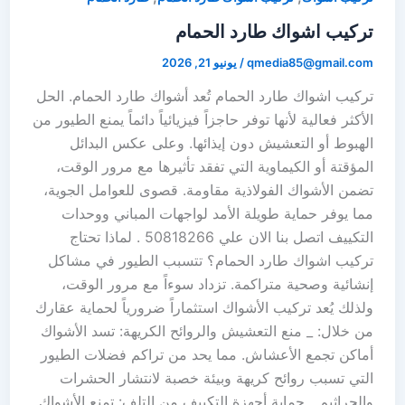
تركيب اشواك طارد الحمام
qmedia85@gmail.com
/
يونيو 21, 2026
تركيب اشواك طارد الحمام تُعد أشواك طارد الحمام. الحل
الأكثر فعالية لأنها توفر حاجزاً فيزيائياً دائماً يمنع الطيور من
الهبوط أو التعشيش دون إيذائها. وعلى عكس البدائل
المؤقتة أو الكيماوية التي تفقد تأثيرها مع مرور الوقت،
تضمن الأشواك الفولاذية مقاومة. قصوى للعوامل الجوية،
مما يوفر حماية طويلة الأمد لواجهات المباني ووحدات
التكييف اتصل بنا الان علي 50818266 . لماذا تحتاج
تركيب اشواك طارد الحمام؟ تتسبب الطيور في مشاكل
إنشائية وصحية متراكمة. تزداد سوءاً مع مرور الوقت،
ولذلك يُعد تركيب الأشواك استثماراً ضرورياً لحماية عقارك
من خلال: _ منع التعشيش والروائح الكريهة: تسد الأشواك
أماكن تجمع الأعشاش. مما يحد من تراكم فضلات الطيور
التي تسبب روائح كريهة وبيئة خصبة لانتشار الحشرات
والجراثيم. _حماية أجهزة التكييف من التلف: تمنع الأشواك