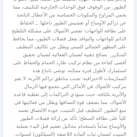
الطيور. من الوقوف فوق الوحدات الخارجية للتكييف، مما
يحمي المراوح والمكونات الحساسة من الأعطال الناتجة
عن تراكم الأوساخ أو تعشيش الطيور داخلها. _ الحفاظ
على نظافة الواجهات: تقضي الأشواك على مشكلة التلطيخ
الدائم للواجهات والنوافذ بفعل فضلات الطيور، مما يحافظ
على المظهر الجمالي للمبنى ويقلل من تكاليف التنظيف
المتكرر. نصائح ذهبية لضمان الفعالية لضمان تحقيق
أقصى كفاءة من نظام تركيب طارد الحمام والحفاظ على
استثمارك لأطول فترة ممكنة، نوصي باتباع هذه
الممارسات الاحترافية: تجنب مناطق تراكم الأتربة: لا تقم
بتركيب الأشواك في الأماكن التي تتجمع فيها الرمال
والأتربة بكثافة، حيث ستؤدي التراكمات إلى تغطية قاعدة
الأشواك، مما يضعف قوة التصاقها ويقلل من فعاليتها في
منع الطيور. التنظيف قبل التثبيت: جودة الالتصاق تعتمد
كلياً على نظافة السطح؛ تأكد من إزالة فضلات الطيور
والأوساخ تماماً باستخدام محاليل تعقيم قبل البدء بعملية
التثبيت لضمان ثبات المادة اللاصقة (السيلكون) لسنوات.