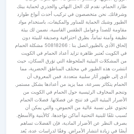
طارد الحمام، نقدم لك الحل النهائي والجذري لحماية بيتك
وشرفاتك. نحن متخصصون في تركيب أحدث أنواع طوارد
الطيور وشبك الحماية للمناور والمكيفات، باستخدام مواد
مقاومة للصدأ وعوامل الطقس القاسية، نضمن لك بيئة
نظيفة وآمنة تماماً، بطرق احترافية وصديقة للبيئة دون
إلحاق الأذى بالطيور.اتصل بنا : 50818266 مشكلة الحمام
في الكويت تُعتبر ظاهرة تزايد أعداد الحمام في الكويت
من المشكلات البيئية الملحوظة التي تؤرق السكان، حيث
انتشرت هذه الطيور في مختلف المناطق الحضرية، مما
أدى إلى ظهور آثار سلبية متعددة. فمن المعروف أن
الحمام يتكاثر بسرعة، مما يزيد من أعدادها بشكل مستمر.
وتنجم المخاوف الرئيسية حول الحمام في الكويت من
الأضرار البيئية التي قد تنتج عن فضلاتها. فضلات الحمام
تحتوي على نسبة عالية من الحموض، والتي يمكن أن
تُسبب تلفًا للبنية التحتية أماكن تواجدها، كالأبنية والأسطح.
بصرف النظر عن الأضرار المادية، فإن الفضلات تساهم
أيضًا في زيادة انتشار الأمراض. وفقًا لدراسات عدة، يُعد