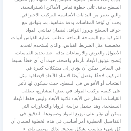
السطح بدقة، تأتي خطوة قياس الأماكن الاستراتيجية،
والتي تعتبر من البدايات الأساسية للتركيب الاحترافي.
يجب أن تُؤخذ المقاسات بدقة متناهية، بما يتوافق مع
حواف السطح وبروز النوافذ، لضمان تماشي المواد
المُركبة مع المساحة المتاحة. تتطلب عملية القياس أدوات
مخصصة مثل الشريط القياس، والذي يُستخدم لتحديد
الأطوال والعرض والارتفاعات بدقة. عند تحديد القياسات،
يُنصح بتوثيق الأبعاد بأرقام واضحة، حيث أن أي خطأ بسيط
في القياس يمكن أن يؤدي إلى مشكلات كبيرة في
التركيب لاحقًا. يفضل أيضًا الانتباه للأبعاد الإضافية مثل
الفتحات أو الأقواس في السطح، حيث سيكون لها تأثير
على كيفية تركيب المواد. في بعض المشاريع، تتطلب
القياسات النظر في الأبعاد ثلاثية الأبعاد وليس فقط الأبعاد
السطحية. وهذا يشمل دراسة الزوايا والتجاوزات التي
يمكن أن تؤثر على توزيع المواد وصمودها. التدقيق في
التفاصيل الخطيرة أمر أساسي في هذه الخطوة لضمان أن
كل شيء يتناسب بشكل صحيح. لذلك، يوصى بإجراء