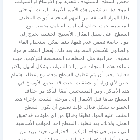
فحص السطح المستهدف لتحديد نوع الأوساخ أو الشوائب
الموجودة. قد تشمل هذه الأمور الأتربة، الزيوت، أو حتى
بقايا المواد السابقة. من المهم استخدام أدوات التنظيف
المناسبة، حيث تختلف أساليب التنظيف بحسب نوع
السطح. على سبيل المثال، الأسطح الخشبية تحتاج إلى
مواد خاصة تضمن عدم تلفها، بينما يمكن استخدام الماء
والصابون للأسطح المعدنية. بعد ذلك، يُفضل استخدام مواد
تنظيف احترافية مثل المنظفات المخصصة للتركيب، حيث
تساعد هذه المنتجات في إزالة الشوائب بشكل أسهل وأكثر
فعالية. يجب أن يتم تنظيف السطح بدقة، مع إعطاء اهتمام
خاص لأي زوايا أو تشققات، حيث قد تتجمع الأوساخ في
هذه الأماكن. ومن المستحسن أيضًا التأكد من جفاف
السطح تمامًا قبل الانتقال إلى مرحلة التثبيت. بإجراء هذه
الخطوات بشكل فعال، فإنك تضمن أن يكون السطح
المثبت عليه المواد نظيفًا وخاليًا من أي ملوثات قد تعيق
العمل. ولذلك، يعد تنظيف السطح أحد الجوانب الأساسية
التي تسهم في نجاح التركيب الاحترافي، حيث يزيد من
جودة وأداء النتائج النهائية. القياس بعد الانتهاء من تنظيف