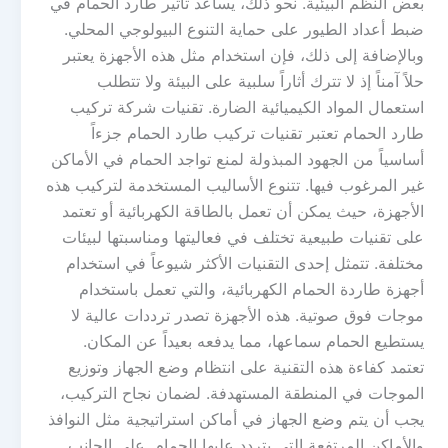
بعض النظم البيئية. نحو ذلك، يساعد تأثير طارد الحمام في
ضبط أعداد الطيور على حماية التنوع البيولوجي المحلي.
وبالإضافة إلى ذلك، فإن استخدام مثل هذه الأجهزة يعتبر
حلاً آمناً إذ لا تترك أثاراً سلبية على البيئة ولا تتطلب
استعمال المواد الكيميائية الضارة. تقنيات شركة تركيب
طارد الحمام تعتبر تقنيات تركيب طارد الحمام جزءاً
أساسياً من الجهود المبذولة لمنع تواجد الحمام في الأماكن
غير المرغوب فيها. تتنوع الأساليب المستخدمة لتركيب هذه
الأجهزة، حيث يمكن أن تعمل بالطاقة الكهربائية أو تعتمد
على تقنيات طبيعية تختلف في فعاليتها ومناسبتها لبيئات
مختلفة. تتمثل إحدى التقنيات الأكثر شيوعاً في استخدام
أجهزة طاردة الحمام الكهربائية، والتي تعمل باستخدام
موجات فوق صوتية. هذه الأجهزة تصدر ترددات عالية لا
يستطيع الحمام سماعها، مما يدفعه بعيداً عن المكان.
تعتمد كفاءة هذه التقنية على انتظام وضع الجهاز وتوزيع
الموجات في المنطقة المستهدفة. لضمان نجاح التركيب،
يجب أن يتم وضع الجهاز في أماكن استراتيجية مثل النوافذ
والأماكن المرتفعة التي يتردد عليها الحمام. على الجانب