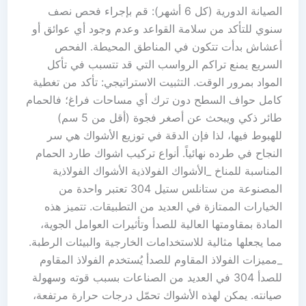
الصيانة الدورية (كل 6 أشهر): قم بإجراء فحص نصف
سنوي للتأكد من سلامة القواعد وعدم وجود أي عوائق أو
أعشاش بدأت تتكون في المناطق المحيطة. الفحص
السريع يمنع تراكم الرواسب التي قد تتسبب في تأكل
المواد بمرور الوقت. التثبيت الاستراتيجي: تأكد من تغطية
كامل حواف السطح دون ترك أي مساحات فراغ؛ فالحمام
طائر ذكي ويبحث عن أصغر فجوة (أقل من 5 سم)
للهبوط فيها، لذا فإن الدقة في توزيع الأشواك هي سر
النجاح في طرده نهائياً. أنواع تركيب اشواك طارد الحمام
المناسبة للمناخ _الأشواك الفولاذية الأشواك الفولاذية
المصنوعة من ستانلس ستيل 304 تعتبر واحدة من
الخيارات الممتازة في العديد من التطبيقات. تتميز هذه
المادة بمقاومتها العالية للصدأ وتأثيرات العوامل الجوية،
مما يجعلها مثالية للاستخدامات الخارجية والبيئات الرطبة.
_مميزات الفولاذ المقاوم للصدأ يُستخدم الفولاذ المقاوم
للصدأ 304 في العديد من الصناعات بسبب قوته وسهولة
صيانته. يمكن لهذه الأشواك تحمّل درجات حرارة مرتفعة،