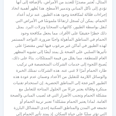
المثال، تُعتبر مصدرًا للعديد من الأمراض، بالإضافة إلى أنها
تؤدي إلى تآكل المباني وتدمير الأسطح. هذا يُظهر أهمية اتخاذ
إجراءات فعّالة لمكافحة وجود هذه الطيور. عند تزايد أعداد
الحمام، يمكن أن تُسجل ارتفاعًا ملموسًا في الأمراض التي
تُنقل بواسطة الطيور، كالتهاب السحايا ونزلات البرد. يمثل
ذلك خطرًا حقيقيًا على الأفراد، مما يجعل مكافحة وجود
الحمام في المناطق المأهولة واجبًا ضرورة. التواجد المستمر
لهذه الطيور في أماكن غير مرغوب فيها ليس مقتصرًا على
تأثيرها السلبي على الصحة بل يمتد أيضًا إلى تشويه المظهر
العام للمنطقة، مما يقلل من قيمة الممتلكات. بناءً على ذلك،
يُصبح اللجوء إلى خدمات الشركات المتخصصة في تركيب
طارد الحمام أمرًا لا غنى عنه. هذه الشركات تمتلك الخبرة
والوسائل اللازمة للتقليل من الأعداد وضمان عدم عودة هذه
الطيور المزعجة إلى المناطق الحضرية. إن استخدام تقنيات
مبتكرة وفعّالة يعتبر جزءًا من الحلول المتاحة للتعامل مع
مشكلة الحمام وتجنب الأضرار التي قد تُصيب المباني والصحة
العامة. لماذا يعتبر الحمام مشكلة؟ تعتبر تربية الحمام أو
تجمعه في المدن والمناطق السكنية إحدى المشاكل البارزة
التي تؤثر سلبًا على حياة السكان. إذ يمتد تأثير الحمام إلى