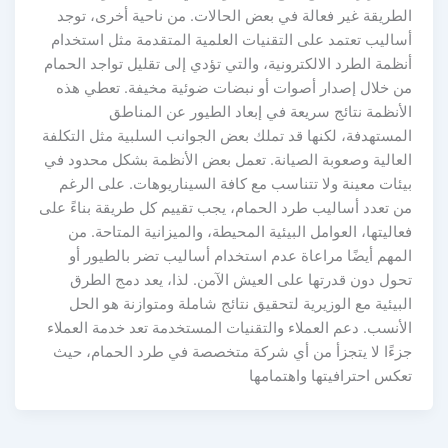
الطريقة غير فعالة في بعض الحالات. من ناحية أخرى، توجد
أساليب تعتمد على التقنيات العلمية المتقدمة مثل استخدام
أنظمة الطرد الالكترونية، والتي تؤدي إلى تقليل تواجد الحمام
من خلال إصدار أصوات أو نبضات ضوئية مخيفة. تعطي هذه
الأنظمة نتائج سريعة في إبعاد الطيور عن المناطق
المستهدفة، لكنها قد تملك بعض الجوانب السلبية مثل التكلفة
العالية وصعوبة الصيانة. تعمل بعض الأنظمة بشكل محدود في
بيئات معينة ولا تتناسب مع كافة السيناريوهات. على الرغم
من تعدد أساليب طرد الحمام، يجب تقييم كل طريقة بناءً على
فعاليتها، العوامل البيئية المحيطة، والميزانية المتاحة. من
المهم أيضًا مراعاة عدم استخدام أساليب تضر بالطيور أو
تحول دون قدرتها على العيش الآمن. لذا، يعد دمج الطرق
البيئية مع الوزيرية لتحقيق نتائج شاملة ومتوازنة هو الحل
الأنسب. دعم العملاء والتقنيات المستخدمة تعد خدمة العملاء
جزءًا لا يتجزأ من أي شركة متخصصة في طرد الحمام، حيث
تعكس احترافيتها واهتمامها