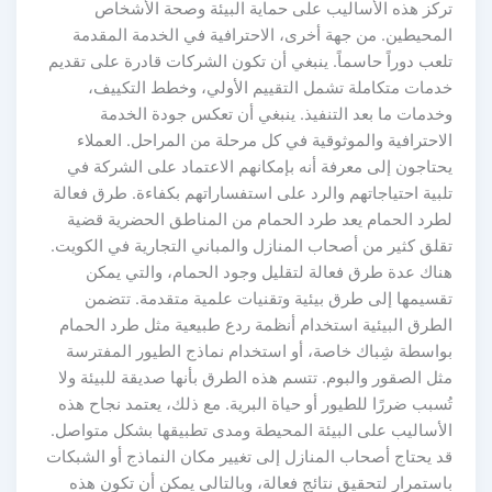
تركز هذه الأساليب على حماية البيئة وصحة الأشخاص
المحيطين. من جهة أخرى، الاحترافية في الخدمة المقدمة
تلعب دوراً حاسماً. ينبغي أن تكون الشركات قادرة على تقديم
خدمات متكاملة تشمل التقييم الأولي، وخطط التكييف،
وخدمات ما بعد التنفيذ. ينبغي أن تعكس جودة الخدمة
الاحترافية والموثوقية في كل مرحلة من المراحل. العملاء
يحتاجون إلى معرفة أنه بإمكانهم الاعتماد على الشركة في
تلبية احتياجاتهم والرد على استفساراتهم بكفاءة. طرق فعالة
لطرد الحمام يعد طرد الحمام من المناطق الحضرية قضية
تقلق كثير من أصحاب المنازل والمباني التجارية في الكويت.
هناك عدة طرق فعالة لتقليل وجود الحمام، والتي يمكن
تقسيمها إلى طرق بيئية وتقنيات علمية متقدمة. تتضمن
الطرق البيئية استخدام أنظمة ردع طبيعية مثل طرد الحمام
بواسطة شِباك خاصة، أو استخدام نماذج الطيور المفترسة
مثل الصقور والبوم. تتسم هذه الطرق بأنها صديقة للبيئة ولا
تُسبب ضررًا للطيور أو حياة البرية. مع ذلك، يعتمد نجاح هذه
الأساليب على البيئة المحيطة ومدى تطبيقها بشكل متواصل.
قد يحتاج أصحاب المنازل إلى تغيير مكان النماذج أو الشبكات
باستمرار لتحقيق نتائج فعالة، وبالتالي يمكن أن تكون هذه