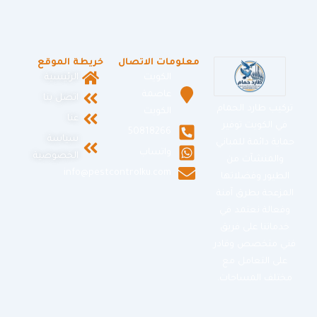
معلومات الاتصال
خريطة الموقع
الكويت
الرئيسية
عاصمة
اتصل بنا
تركيب طارد الحمام
الكويت
عنا
في الكويت توفير
50818266
سياسة
حماية دائمة للمباني
واتساب
الخصوصية
والمنشآت من
info@pestcontrolku.com
الطيور وفضلاتها
المزعجة بطرق آمنة
وفعالة نعتمد في
خدماتنا على فريق
فني متخصص وقادر
على التعامل مع
مختلف المساحات.