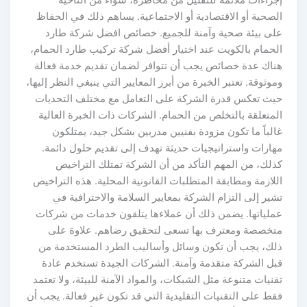
إجراءات ملائمة للتقليل من مخاطره، سواء من الناحية
الصحية أو الاقتصادية أو الاجتماعية. يساهم ذلك في الحفاظ
على بيئة صحية وآمنة للجميع. خصائص افضل شركة طارد
الحمام بالكويت عند اختيار أفضل شركة تركيب طارد الحمام،
هناك عدة خصائص يجب أن تتوافر لضمان تقديم خدمة فعالة
وموثوقة. تعتبر الخبرة من أبرز المعايير التي ينبغي النظر إليها،
حيث تعكس قدرة الشركة على التعامل مع مختلف التحديات
المتعلقة بالتخلص من الحمام. الشركات ذات الخبرة العالية
غالباً ما تكون مزودة بفنيين مدربين بشكل جيد، يمتلكون
مهارات واستراتيجيات حديثة تهدف إلى تقديم حلول دائمة.
كذلك، من المهم التأكد من أن الشركة تمتلك التراخيص
اللازمة ومطابقة المتطلبات القانونية المحلية. هذه التراخيص
تشير إلى التزام الشركة بمعايير السلامة والاحترافية في
عملياتها. يضمن ذلك أن عملاءها يتلقون خدمات من شركات
متخصصة ومعترف بها تسعى لتحقيق رضاهم. علاوة على
ذلك، يجب أن تكون وسائل وأساليب الطرد المستخدمة من
قبل الشركة متقدمة وآمنة. الشركات الجيدة تستخدم عادة
تقنيات متنوعة مثل الشبكات، والمواد الآمنة للبيئة، ولا تعتمد
فقط على التقنيات التقليدية التي قد تكون غير فعالة. يجب أن