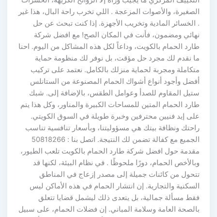
التكييف المركزي ما يجيب وراه إلا الروائح الكريهة، الحشرات
الصغيرة، والأصوات المزعجة . اللي تخرب راحة البال، هذا غير
. الخسائر المادية وتخريب الأجهزة. إذا كنت تبحث عن حل
نهائي ومضمون، فأنت في المكان الصح! مع افضل شركة
طارد الحمام بالكويت، وداعاً لكل هذه المشاكل من اليوم. احنا
ما نقدم لك مجرد حل مؤقت، بل نوفر لك منظومة حماية
متكاملة ومجربة لحماية منزلك بالكامل. نعتمد على تركيب
أفضل وأجود أنواع أشواك الحمام المصنوعة من الستانلس
ستيل المقاوم للصدأ وعوامل الطقس، بالإضافة إلى. شبك
طارد الحمام المتين للمساحات الكبيرة والمناور، وكل هذا يتم
على إيد فنيين محترفين وخبرة طويلة في السوق الكويتي.
راحتك ونظافة بيتك هي مسؤوليتنا، وبأسعار تنافسية تناسب
الجميع مع كفالة تضمن لك النتيجة. اتصل بنا : 50818266
مقدمة حول افضل شركة طارد الحمام بالكويت تلعب الطيور،
وبالأخص الحمام، دورًا ملحوظًا . في نظام البيئة، لكنها قد
تتحول من كائنات جميلة إلى مصدر إزعاج في المناطق
السكنية والتجارية. إن انتشار الحمام في هذه الأماكن ليس
فقط مسألة جمالية، بل يتعدى ذلك ليشمل قضايا تتعلق
بالصحة العامة وسلامة المباني. إن فضلات الحمام، على سبيل