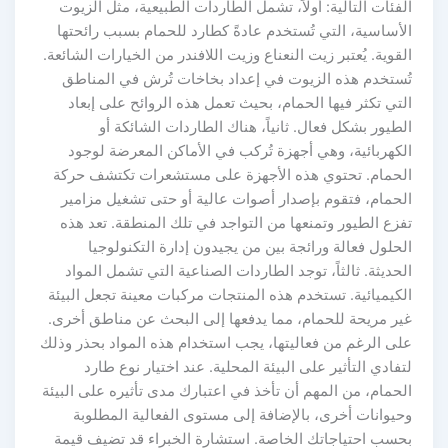
الفئات التالية: أولاً، تشمل الطاردات الطبيعية، مثل الزيوت
الأساسية، التي تُستخدم عادةً كطارد للحمام بسبب رائحتها
القوية. يُعتبر زيت النعناع وزيت اللافندر من الخيارات الشائعة.
تُستخدم هذه الزيوت في إعداد بخاخات تُرش في المناطق
التي تكثر فيها الحمام، بحيث تعمل هذه الروائح على إبعاد
الطيور بشكل فعال. ثانياً، هناك الطاردات الشائكة أو
الكهربائية، وهي أجهزة تُركب في الأماكن المعرضة لوجود
الحمام. تحتوي هذه الأجهزة على مستشعرات تكتشف حركة
الحمام، فتقوم بإصدار أصوات عالية أو حتى تشغيل مزامير
تفزع الطيور وتمنعها من التواجد في تلك المنطقة. تعد هذه
الحلول فعالة ورائجة بين من يجيدون إدارة التكنولوجيا
الحديثة. ثالثاً، توجد الطاردات الصناعية التي تشمل المواد
الكيميائية. تستخدم هذه المنتجات مركبات معينة تجعل البيئة
غير مريحة للحمام، مما يدفعها إلى البحث عن مناطق أخرى.
على الرغم من فعاليتها، يجب استخدام هذه المواد بحذر وذلك
لتفادي التأثير على البيئة المحلية. عند اختيار نوع طارد
الحمام، من المهم أن تأخذ في اعتبارك مدى تأثيره على البيئة
وحيوانات أخرى، بالإضافة إلى مستوى الفعالية المطلوبة
بحسب احتياجاتك الخاصة. استشارة الخبراء قد تضيف قيمة