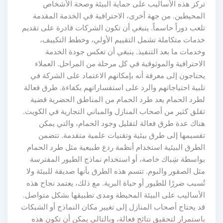
تركز هذه الأساليب على حماية البيئة وصحة الأشخاص
المحيطين. من جهة أخرى، الاحترافية في الخدمة المقدمة
تلعب دوراً حاسماً. ينبغي أن تكون الشركات قادرة على تقديم
خدمات متكاملة تشمل التقييم الأولي، وخطط التكييف،
وخدمات ما بعد التنفيذ. ينبغي أن تعكس جودة الخدمة
الاحترافية والموثوقية في كل مرحلة من المراحل. العملاء
يحتاجون إلى معرفة أنه بإمكانهم الاعتماد على الشركة في
تلبية احتياجاتهم والرد على استفساراتهم بكفاءة. طرق فعالة
لطرد الحمام يعد طرد الحمام من المناطق الحضرية قضية
تقلق كثير من أصحاب المنازل والمباني التجارية في الكويت.
هناك عدة طرق فعالة لتقليل وجود الحمام، والتي يمكن
تقسيمها إلى طرق بيئية وتقنيات علمية متقدمة. تتضمن
الطرق البيئية استخدام أنظمة ردع طبيعية مثل طرد الحمام
بواسطة شِباك خاصة، أو استخدام نماذج الطيور المفترسة
مثل الصقور والبوم. تتسم هذه الطرق بأنها صديقة للبيئة ولا
تُسبب ضررًا للطيور أو حياة البرية. مع ذلك، يعتمد نجاح هذه
الأساليب على البيئة المحيطة ومدى تطبيقها بشكل متواصل.
قد يحتاج أصحاب المنازل إلى تغيير مكان النماذج أو الشبكات
باستمرار لتحقيق نتائج فعالة، وبالتالي يمكن أن تكون هذه