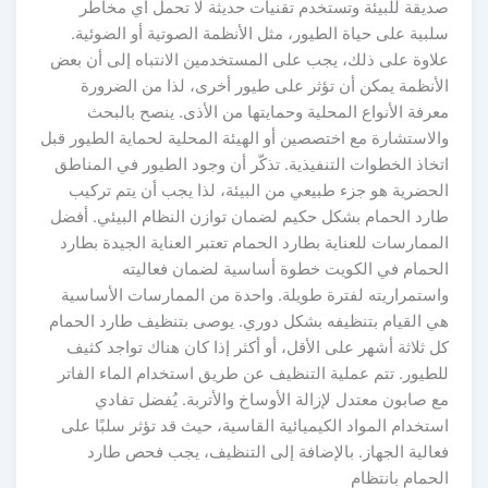
صديقة للبيئة وتستخدم تقنيات حديثة لا تحمل أي مخاطر
سلبية على حياة الطيور، مثل الأنظمة الصوتية أو الضوئية.
علاوة على ذلك، يجب على المستخدمين الانتباه إلى أن بعض
الأنظمة يمكن أن تؤثر على طيور أخرى، لذا من الضرورة
معرفة الأنواع المحلية وحمايتها من الأذى. ينصح بالبحث
والاستشارة مع اختصصين أو الهيئة المحلية لحماية الطيور قبل
اتخاذ الخطوات التنفيذية. تذكّر أن وجود الطيور في المناطق
الحضرية هو جزء طبيعي من البيئة، لذا يجب أن يتم تركيب
طارد الحمام بشكل حكيم لضمان توازن النظام البيئي. أفضل
الممارسات للعناية بطارد الحمام تعتبر العناية الجيدة بطارد
الحمام في الكويت خطوة أساسية لضمان فعاليته
واستمراريته لفترة طويلة. واحدة من الممارسات الأساسية
هي القيام بتنظيفه بشكل دوري. يوصى بتنظيف طارد الحمام
كل ثلاثة أشهر على الأقل، أو أكثر إذا كان هناك تواجد كثيف
للطيور. تتم عملية التنظيف عن طريق استخدام الماء الفاتر
مع صابون معتدل لإزالة الأوساخ والأتربة. يُفضل تفادي
استخدام المواد الكيميائية القاسية، حيث قد تؤثر سلبًا على
فعالية الجهاز. بالإضافة إلى التنظيف، يجب فحص طارد
الحمام بانتظام