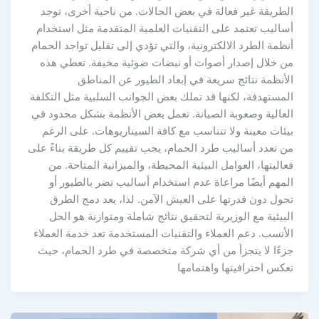
الطريقة غير فعالة في بعض الحالات. من ناحية أخرى، توجد
أساليب تعتمد على التقنيات العلمية المتقدمة مثل استخدام
أنظمة الطرد الالكترونية، والتي تؤدي إلى تقليل تواجد الحمام
من خلال إصدار أصوات أو نبضات ضوئية مخيفة. تعطي هذه
الأنظمة نتائج سريعة في إبعاد الطيور عن المناطق
المستهدفة، لكنها قد تملك بعض الجوانب السلبية مثل التكلفة
العالية وصعوبة الصيانة. تعمل بعض الأنظمة بشكل محدود في
بيئات معينة ولا تتناسب مع كافة السيناريوهات. على الرغم
من تعدد أساليب طرد الحمام، يجب تقييم كل طريقة بناءً على
فعاليتها، العوامل البيئية المحيطة، والميزانية المتاحة. من
المهم أيضًا مراعاة عدم استخدام أساليب تضر بالطيور أو
تحول دون قدرتها على العيش الآمن. لذا، يعد دمج الطرق
البيئية مع الوزيرية لتحقيق نتائج شاملة ومتوازنة هو الحل
الأنسب. دعم العملاء والتقنيات المستخدمة تعد خدمة العملاء
جزءًا لا يتجزأ من أي شركة متخصصة في طرد الحمام، حيث
تعكس احترافيتها واهتمامها