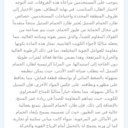
يتوجب على المستخدمين مراعاة هذه الفروقات عند التوجه
لاختيار الطارد المناسب. في نهاية المطاف، يعود الاختيار إلى
ظروف المنطقة المحددة واحتياجات المستخدمين. خصائص
طارد الحمام الستيل يُعتبر طارد الحمام الستيل منتجاً متقدماً
في مجال الحماية من طيور الحمام، حيث يتم صناعته من
الفولاذ المقاوم للصدأ، والذي يتميز بقوته ومتانته العالية، مما
يجعله مثاليًا لأجواء الكويت القاسية. تمتاز هذه المادة بكونها
مقاومة للعوامل الجوية المختلفة، بما في ذلك الرطوبة العالية
والحرارة المرتفعة، وهذا يضمن بقاءها فعالة لفترات طويلة
دون الحاجة إلى استبدالها. من المزايا الرئيسية لطارد الحمام
الستيل أنه يتطلب صيانة الحد الأدنى، حيث يمكن تنظيفه
بسهولة بالضغط المائي أو بواسطة قطعة قماش، مما يحافظ
على مظهره ونظافته. على عكس المواد الأخرى، فإن الستيل
لا يتآكل بسهولة، مما يجعله خياراً مثاليًا للمناخ الصحراوي
للكويت، حيث تساهم المقاومة للصدأ في زيادة عمر المنتج.
بالإضافة إلى ذلك، فإن طارد الحمام الستيل يتمتع بفعالية
عالية في صد الطيور، حيث أن تصميمه يسمح بإبعاد الحمام
عن الأماكن غير المرغوبة، سواء كانت مباني سكنية أو تجارية.
كما أن وزنه يسمح له بالتحمل أمام الرياح القوية والحركة