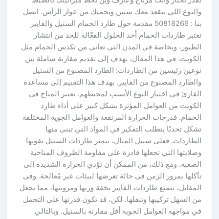
تقدر تختار وأنت مرتاح وعارف وين تحط ميزانيتك بالضبط
والنوع اللي بيقعد معك سنين ويحميك من عوار الرأس. اتصل
بنا : 50818266 مقدمة حول طارد الحمام الستيل والفايبر
تعتبر طاردات الحمام أحد الحلول الفعّالة للحد من انتشار
الطيور، وبخاصة في المدن التي تعاني من تكدس الحمام مثل
الكويت. في هذا المقال، نهدف إلى تقديم مقارنة شاملة بين
نوعين رئيسين من الطاردات: الطارد المصنوع من الستيل
والطارد المصنوع من الفايبر. يهدف هذا التقييم إلى مساعدة
القارئ في اختيار النوع الأنسب لمحيطهم. يعتبر المناخ في
الكويت من العوامل المؤثرة بشكل كبير على أداء طارد
الحمام. فدرجات الحرارة المرتفعة والعوامل الجوية المختلفة
تشكل تحديًا يتطلب التفكير في المواد التي تبنى منها
الطاردات. فعلى سبيل المثال، تتميز طاردات الستيل بقوتها
وصلابتها التي تجعلها قادرة على مقاومة الظروف المناخية
الصعبة. ومع ذلك، من الممكن أن تؤدي الحرارة الشديدة إلى
تآكلها بمرور الزمن في حالة تعرضها لبيئات غير مُعالجة. وفي
المقابل، تتمتع طاردات الفايبر بخفة وزنها ومرونتها، مما يجعل
من السهل تركيبها وتنقلها. لكن، قد تكون قدرتها على التحمل
في مواجهة العوامل الجوية أقل مقارنة بالستيل. وبالتالي