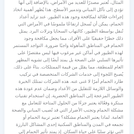
المثال، تُعتبر مصدرًا للعديد من الأمراض، بالإضافة إلى أنها
تؤدي إلى تآكل المباني وتدمير الأسطح. هذا يُظهر أهمية اتخاذ
إجراءات فعّالة لمكافحة وجود هذه الطيور. عند تزايد أعداد
الحمام، يمكن أن تُسجل ارتفاعًا ملموسًا في الأمراض التي
تُنقل بواسطة الطيور، كالتهاب السحايا ونزلات البرد. يمثل
ذلك خطرًا حقيقيًا على الأفراد، مما يجعل مكافحة وجود
الحمام في المناطق المأهولة واجبًا ضرورة. التواجد المستمر
لهذه الطيور في أماكن غير مرغوب فيها ليس مقتصرًا على
تأثيرها السلبي على الصحة بل يمتد أيضًا إلى تشويه المظهر
العام للمنطقة، مما يقلل من قيمة الممتلكات. بناءً على ذلك،
يُصبح اللجوء إلى خدمات الشركات المتخصصة في تركيب
طارد الحمام أمرًا لا غنى عنه. هذه الشركات تمتلك الخبرة
والوسائل اللازمة للتقليل من الأعداد وضمان عدم عودة هذه
الطيور المزعجة إلى المناطق الحضرية. إن استخدام تقنيات
مبتكرة وفعّالة يعتبر جزءًا من الحلول المتاحة للتعامل مع
مشكلة الحمام وتجنب الأضرار التي قد تُصيب المباني والصحة
العامة. لماذا يعتبر الحمام مشكلة؟ تعتبر تربية الحمام أو
تجمعه في المدن والمناطق السكنية إحدى المشاكل البارزة
التي تؤثر سلبًا على حياة السكان. إذ يمتد تأثير الحمام إلى