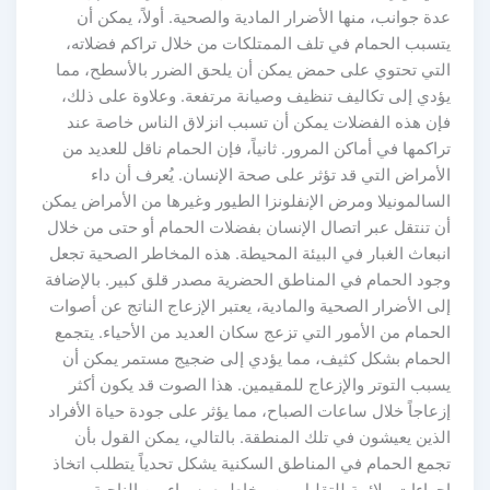
عدة جوانب، منها الأضرار المادية والصحية. أولاً، يمكن أن
يتسبب الحمام في تلف الممتلكات من خلال تراكم فضلاته،
التي تحتوي على حمض يمكن أن يلحق الضرر بالأسطح، مما
يؤدي إلى تكاليف تنظيف وصيانة مرتفعة. وعلاوة على ذلك،
فإن هذه الفضلات يمكن أن تسبب انزلاق الناس خاصة عند
تراكمها في أماكن المرور. ثانياً، فإن الحمام ناقل للعديد من
الأمراض التي قد تؤثر على صحة الإنسان. يُعرف أن داء
السالمونيلا ومرض الإنفلونزا الطيور وغيرها من الأمراض يمكن
أن تنتقل عبر اتصال الإنسان بفضلات الحمام أو حتى من خلال
انبعاث الغبار في البيئة المحيطة. هذه المخاطر الصحية تجعل
وجود الحمام في المناطق الحضرية مصدر قلق كبير. بالإضافة
إلى الأضرار الصحية والمادية، يعتبر الإزعاج الناتج عن أصوات
الحمام من الأمور التي تزعج سكان العديد من الأحياء. يتجمع
الحمام بشكل كثيف، مما يؤدي إلى ضجيج مستمر يمكن أن
يسبب التوتر والإزعاج للمقيمين. هذا الصوت قد يكون أكثر
إزعاجاً خلال ساعات الصباح، مما يؤثر على جودة حياة الأفراد
الذين يعيشون في تلك المنطقة. بالتالي، يمكن القول بأن
تجمع الحمام في المناطق السكنية يشكل تحدياً يتطلب اتخاذ