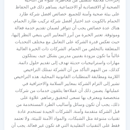
إجراءات ملائمة للتقليل من مخاطره، سواء من الناحية
الصحية أو الاقتصادية أو الاجتماعية. يساهم ذلك في الحفاظ
على بيئة صحية وآمنة للجميع. خصائص افضل شركة طارد
الحمام بالكويت عند اختيار أفضل شركة تركيب طارد الحمام،
هناك عدة خصائص يجب أن تتوافر لضمان تقديم خدمة فعالة
وموثوقة. تعتبر الخبرة من أبرز المعايير التي ينبغي النظر إليها،
حيث تعكس قدرة الشركة على التعامل مع مختلف التحديات
المتعلقة بالتخلص من الحمام. الشركات ذات الخبرة العالية
غالباً ما تكون مزودة بفنيين مدربين بشكل جيد، يمتلكون
مهارات واستراتيجيات حديثة تهدف إلى تقديم حلول دائمة.
كذلك، من المهم التأكد من أن الشركة تمتلك التراخيص
اللازمة ومطابقة المتطلبات القانونية المحلية. هذه التراخيص
تشير إلى التزام الشركة بمعايير السلامة والاحترافية في
عملياتها. يضمن ذلك أن عملاءها يتلقون خدمات من شركات
متخصصة ومعترف بها تسعى لتحقيق رضاهم. علاوة على
ذلك، يجب أن تكون وسائل وأساليب الطرد المستخدمة من
قبل الشركة متقدمة وآمنة. الشركات الجيدة تستخدم عادة
تقنيات متنوعة مثل الشبكات، والمواد الآمنة للبيئة، ولا تعتمد
فقط على التقنيات التقليدية التي قد تكون غير فعالة. يجب أن