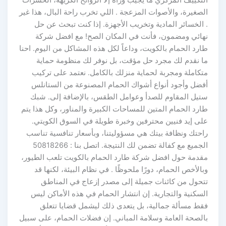
التكييف المركزي ما يجيب وراه إلا الروائح الكريهة، الحشرات
الصغيرة، والأصوات المزعجة . اللي تخرب راحة البال، هذا غير
. الخسائر المادية وتخريب الأجهزة. إذا كنت تبحث عن حل
نهائي ومضمون، فأنت في المكان الصح! مع افضل شركة
طارد الحمام بالكويت، وداعاً لكل هذه المشاكل من اليوم. احنا
ما نقدم لك مجرد حل مؤقت، بل نوفر لك منظومة حماية
متكاملة ومجربة لحماية منزلك بالكامل. نعتمد على تركيب
أفضل وأجود أنواع أشواك الحمام المصنوعة من الستانلس
ستيل المقاوم للصدأ وعوامل الطقس، بالإضافة إلى. شبك
طارد الحمام المتين للمساحات الكبيرة والمناور، وكل هذا يتم
على إيد فنيين محترفين وخبرة طويلة في السوق الكويتي.
راحتك ونظافة بيتك هي مسؤوليتنا، وبأسعار تنافسية تناسب
الجميع مع كفالة تضمن لك النتيجة. اتصل بنا : 50818266
مقدمة حول افضل شركة طارد الحمام بالكويت تلعب الطيور،
وبالأخص الحمام، دورًا ملحوظًا . في نظام البيئة، لكنها قد
تتحول من كائنات جميلة إلى مصدر إزعاج في المناطق
السكنية والتجارية. إن انتشار الحمام في هذه الأماكن ليس
فقط مسألة جمالية، بل يتعدى ذلك ليشمل قضايا تتعلق
بالصحة العامة وسلامة المباني. إن فضلات الحمام، على سبيل