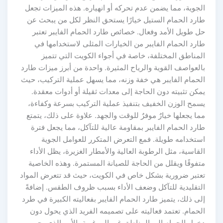
الجوية، مما يضمن عدم تحركه أو انهياره. هذه الميزات تجعل
طارد الحمام الستيل خيارًا يستحق النظر لكل من يبحث عن
حل طويل الأمد وفعال. خصائص طارد الحمام الفايبر تعتبر
طارد الحمام الفايبر من الخيارات المثلى لاستخدامها في
المناطق المختلفة، خاصة في أجواء الكويت التي تتميز
بالعواصف القوية والرياح المثيرة. واحدة من أبرز ميزات طارد
الحمام الفايبر هي خفة وزنه، مما يسهل عملية التركيب، حيث
يمكن تثبيته دون الحاجة إلى معدات ثقيلة أو أدوات معقدة.
يسمح الوزن الخفيف بتنفيذ عملية التركيب بسرعة وكفاءة،
مما يجعلها خيارٌ موفرٌ للوقت والجهد. علاوة على ذلك، يتمتع
طارد الحمام الفايبر بمقاومة عالية للتآكل، مما يجعل فترة
استخدامه طويلة. فمع التعرض المتكرر للعوامل الجوية
القاسية، مثل الرطوبة العالية والأمطار الغزيرة، يظل الأداء
متفوقًا ويقلل من الحاجة للصيانة المستمرة. وهذه الخاصية
تعتبر ضرورية بشكل خاص في الكويت، حيث قد تتعرض المواد
التقليدية للتآكل وضعف الأداء بسبب ظروف الطقس. إضافةً
إلى ذلك، يتميز طارد الحمام الفايبر بفعاليته الكبيرة في طرد
الحمام. تعتمد فعاليته على تصميمه الفريد الذي يحول دون