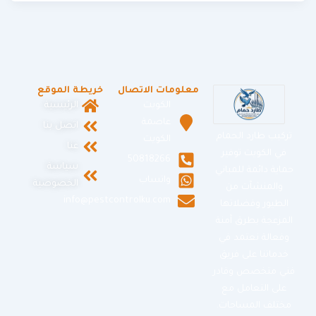
معلومات الاتصال
خريطة الموقع
الكويت
الرئيسية
عاصمة
اتصل بنا
تركيب طارد الحمام
الكويت
عنا
في الكويت توفير
50818266
سياسة
حماية دائمة للمباني
واتساب
الخصوصية
والمنشآت من
info@pestcontrolku.com
الطيور وفضلاتها
المزعجة بطرق آمنة
وفعالة نعتمد في
خدماتنا على فريق
فني متخصص وقادر
على التعامل مع
مختلف المساحات.