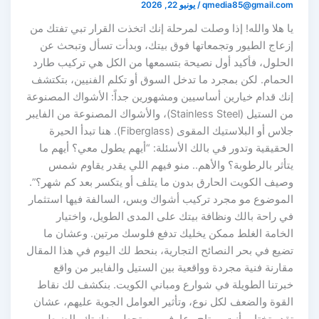
qmedia85@gmail.com
/
يونيو 22, 2026
يا هلا والله! إذا وصلت لمرحلة إنك اتخذت القرار تبي تفتك من
إزعاج الطيور وتجمعاتها فوق بيتك، وبدأت تسأل وتبحث عن
الحلول، فأكيد أول نصيحة بتسمعها من الكل هي تركيب طارد
الحمام. لكن بمجرد ما تدخل السوق أو تكلم الفنيين، بتكتشف
إنك قدام خيارين أساسيين ومشهورين جداً: الأشواك المصنوعة
من الستيل (Stainless Steel)، والأشواك المصنوعة من الفايبر
جلاس أو البلاستيك المقوى (Fiberglass). هنا تبدأ الحيرة
الحقيقية وتدور في بالك الأسئلة: “أيهم يطول معي؟ أيهم ما
يتأثر بالرطوبة؟ والأهم.. منو فيهم اللي يقدر يقاوم شمس
وصيف الكويت الحارق بدون ما يتلف أو يتكسر بعد كم شهر؟”.
الموضوع مو مجرد تركيب أشواك وبس، السالفة فيها استثمار
في راحة بالك ونظافة بيتك على المدى الطويل، واختيار
الخامة الغلط ممكن يخليك تدفع فلوسك مرتين. وعشان ما
تضيع في بحر النصائح التجارية، بنحط لك اليوم في هذا المقال
مقارنة فنية مجردة وواقعية بين الستيل والفايبر من واقع
خبرتنا الطويلة في شوارع ومباني الكويت. بنكشف لك نقاط
القوة والضعف لكل نوع، وتأثير العوامل الجوية عليهم، عشان