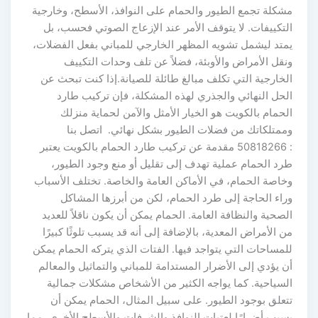
مشكلة تجمع الطيور والحمام على النوافذ، الأسطح، وخارجية
التكييفات. لا يتوقف الأمر عند الإزعاج الصوتي فحسب، بل
يمتد ليشمل تشويه المظهر الخارجي للمباني بفعل الفضلات،
ونقل الأمراض والأوبئة، فضلاً عن تلف وحدات التكييف
الخارجية التي تكلف مبالغ طائلة للصيانة.إذا كنت تبحث عن
الحل النهائي والجذري لهذه المشكلة، فإن تركيب طارد
الحمام بالكويت هو الخيار الأمثل والآمن لحماية منزلك
وممتلكاتك من فضلات الطيور بشكل نهائي. اتصل بنا
: 50818266 مقدمة عن تركيب طارد الحمام بالكويت يعتبر
طرد الحمام عملية تهدف إلى تقليل أو منع وجود الطيور،
وخاصة الحمام، في الأماكن العامة والخاصة. تختلف الأسباب
وراء الحاجة إلى طرد الحمام، لكن من أبرزها المشاكل
الصحية والنظافة العامة. الحمام يمكن أن يكون ناقلاً للعديد
من الأمراض المعدية، بالإضافة إلى أنه قد يسبب تلوثًا كبيرًا
للمساحات التي يتواجد فيها. الفتات الذي يتركه الحمام يمكن
أن يؤدي إلى الأضرار المستدامة للمباني والتماثيل والمعالم
السياحية. كما يواجه الكثير من الأشخاص مشكلات جمالية
تتعلق بوجود الطيور. على سبيل المثال، الحمام يمكن أن
يسبب أضرارًا لعتبات النوافذ والشرفات والأسطح الأخرى، مما