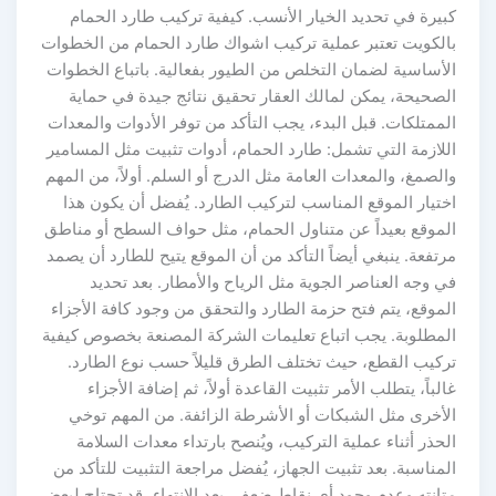
كبيرة في تحديد الخيار الأنسب. كيفية تركيب طارد الحمام
بالكويت تعتبر عملية تركيب اشواك طارد الحمام من الخطوات
الأساسية لضمان التخلص من الطيور بفعالية. باتباع الخطوات
الصحيحة، يمكن لمالك العقار تحقيق نتائج جيدة في حماية
الممتلكات. قبل البدء، يجب التأكد من توفر الأدوات والمعدات
اللازمة التي تشمل: طارد الحمام، أدوات تثبيت مثل المسامير
والصمغ، والمعدات العامة مثل الدرج أو السلم. أولاً، من المهم
اختيار الموقع المناسب لتركيب الطارد. يُفضل أن يكون هذا
الموقع بعيداً عن متناول الحمام، مثل حواف السطح أو مناطق
مرتفعة. ينبغي أيضاً التأكد من أن الموقع يتيح للطارد أن يصمد
في وجه العناصر الجوية مثل الرياح والأمطار. بعد تحديد
الموقع، يتم فتح حزمة الطارد والتحقق من وجود كافة الأجزاء
المطلوبة. يجب اتباع تعليمات الشركة المصنعة بخصوص كيفية
تركيب القطع، حيث تختلف الطرق قليلاً حسب نوع الطارد.
غالباً، يتطلب الأمر تثبيت القاعدة أولاً، ثم إضافة الأجزاء
الأخرى مثل الشبكات أو الأشرطة الزائفة. من المهم توخي
الحذر أثناء عملية التركيب، ويُنصح بارتداء معدات السلامة
المناسبة. بعد تثبيت الجهاز، يُفضل مراجعة التثبيت للتأكد من
متانته وعدم وجود أي نقاط ضعف. بعد الانتهاء، قد تحتاج لبعض