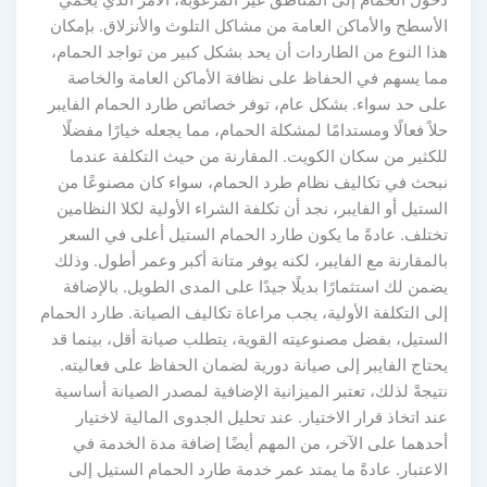
دخول الحمام إلى المناطق غير المرغوبة، الأمر الذي يحمي
الأسطح والأماكن العامة من مشاكل التلوث والأنزلاق. بإمكان
هذا النوع من الطاردات أن يحد بشكل كبير من تواجد الحمام،
مما يسهم في الحفاظ على نظافة الأماكن العامة والخاصة
على حد سواء. بشكل عام، توفر خصائص طارد الحمام الفايبر
حلاً فعالًا ومستدامًا لمشكلة الحمام، مما يجعله خيارًا مفضلًا
للكثير من سكان الكويت. المقارنة من حيث التكلفة عندما
نبحث في تكاليف نظام طرد الحمام، سواء كان مصنوعًا من
الستيل أو الفايبر، نجد أن تكلفة الشراء الأولية لكلا النظامين
تختلف. عادةً ما يكون طارد الحمام الستيل أعلى في السعر
بالمقارنة مع الفايبر، لكنه يوفر متانة أكبر وعمر أطول. وذلك
يضمن لك استثمارًا بديلًا جيدًا على المدى الطويل. بالإضافة
إلى التكلفة الأولية، يجب مراعاة تكاليف الصيانة. طارد الحمام
الستيل، بفضل مصنوعيته القوية، يتطلب صيانة أقل، بينما قد
يحتاج الفايبر إلى صيانة دورية لضمان الحفاظ على فعاليته.
نتيجةً لذلك، تعتبر الميزانية الإضافية لمصدر الصيانة أساسية
عند اتخاذ قرار الاختيار. عند تحليل الجدوى المالية لاختيار
أحدهما على الآخر، من المهم أيضًا إضافة مدة الخدمة في
الاعتبار. عادةً ما يمتد عمر خدمة طارد الحمام الستيل إلى