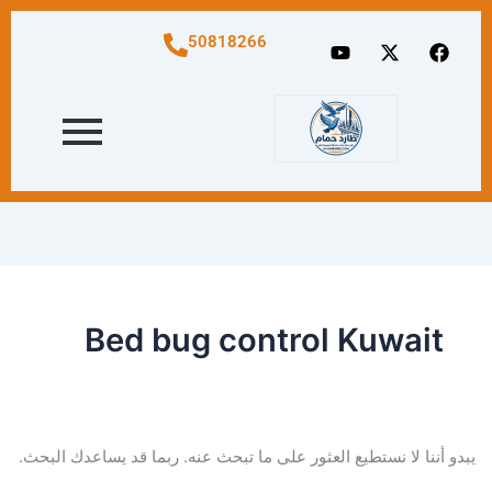
البحث
عن:
Y
X
F
50818266
o
-
a
u
t
c
t
w
e
u
i
b
b
t
o
e
t
o
e
k
r
Bed bug control Kuwait
يبدو أننا لا نستطيع العثور على ما تبحث عنه. ربما قد يساعدك البحث.