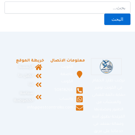
معلومات الاتصال
خريطة الموقع
الكويت
الرئيسية
عاصمة
اتصل بنا
تركيب طارد الحمام
الكويت
عنا
في الكويت توفير
50818266
سياسة
حماية دائمة للمباني
واتساب
الخصوصية
والمنشآت من
info@pestcontrolku.com
الطيور وفضلاتها
المزعجة بطرق آمنة
وفعالة نعتمد في
خدماتنا على فريق