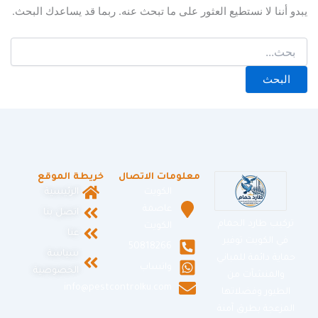
يبدو أننا لا نستطيع العثور على ما تبحث عنه. ربما قد يساعدك البحث.
معلومات الاتصال
خريطة الموقع
الكويت
الرئيسية
عاصمة
اتصل بنا
تركيب طارد الحمام
الكويت
عنا
في الكويت توفير
50818266
سياسة
حماية دائمة للمباني
واتساب
الخصوصية
والمنشآت من
info@pestcontrolku.com
الطيور وفضلاتها
المزعجة بطرق آمنة