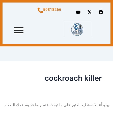
البحث
عن:
Y
X
F
50818266
o
-
a
u
t
c
t
w
e
u
i
b
b
t
o
e
t
o
e
k
r
cockroach killer
يبدو أننا لا نستطيع العثور على ما تبحث عنه. ربما قد يساعدك البحث.