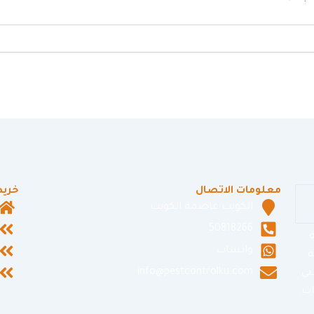
معلومات الاتصال
خريط
الكويت عاصمة الكويت
50818266
ة
واتساب
ة
info@pestcontrolku.com
ني
ت.