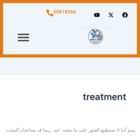
البحث
عن:
Y
X
F
50818266
o
-
a
u
t
c
t
w
e
u
i
b
b
t
o
e
t
o
e
k
r
treatment
يبدو أننا لا نستطيع العثور على ما تبحث عنه. ربما قد يساعدك البحث.