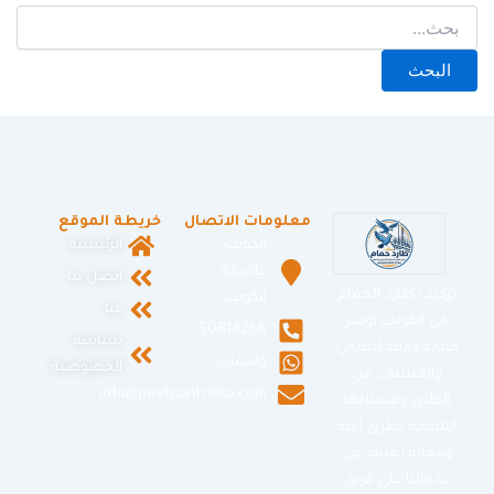
معلومات الاتصال
خريطة الموقع
الكويت
الرئيسية
عاصمة
اتصل بنا
تركيب طارد الحمام
الكويت
عنا
في الكويت توفير
50818266
سياسة
حماية دائمة للمباني
واتساب
الخصوصية
والمنشآت من
info@pestcontrolku.com
الطيور وفضلاتها
المزعجة بطرق آمنة
وفعالة نعتمد في
خدماتنا على فريق