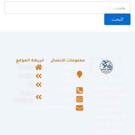
معلومات الاتصال
خريطة الموقع
الكويت
الرئيسية
عاصمة
اتصل بنا
تركيب طارد الحمام
الكويت
عنا
في الكويت توفير
50818266
سياسة
حماية دائمة للمباني
واتساب
الخصوصية
والمنشآت من
info@pestcontrolku.com
الطيور وفضلاتها
المزعجة بطرق آمنة
وفعالة نعتمد في
خدماتنا على فريق