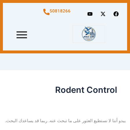
البحث
عن:
Y
X
F
50818266
o
-
a
u
t
c
t
w
e
u
i
b
b
t
o
e
t
o
e
k
r
Rodent Control
يبدو أننا لا نستطيع العثور على ما تبحث عنه. ربما قد يساعدك البحث.