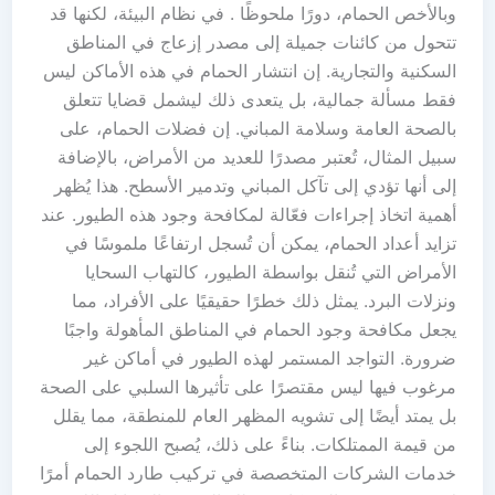
وبالأخص الحمام، دورًا ملحوظًا . في نظام البيئة، لكنها قد
تتحول من كائنات جميلة إلى مصدر إزعاج في المناطق
السكنية والتجارية. إن انتشار الحمام في هذه الأماكن ليس
فقط مسألة جمالية، بل يتعدى ذلك ليشمل قضايا تتعلق
بالصحة العامة وسلامة المباني. إن فضلات الحمام، على
سبيل المثال، تُعتبر مصدرًا للعديد من الأمراض، بالإضافة
إلى أنها تؤدي إلى تآكل المباني وتدمير الأسطح. هذا يُظهر
أهمية اتخاذ إجراءات فعّالة لمكافحة وجود هذه الطيور. عند
تزايد أعداد الحمام، يمكن أن تُسجل ارتفاعًا ملموسًا في
الأمراض التي تُنقل بواسطة الطيور، كالتهاب السحايا
ونزلات البرد. يمثل ذلك خطرًا حقيقيًا على الأفراد، مما
يجعل مكافحة وجود الحمام في المناطق المأهولة واجبًا
ضرورة. التواجد المستمر لهذه الطيور في أماكن غير
مرغوب فيها ليس مقتصرًا على تأثيرها السلبي على الصحة
بل يمتد أيضًا إلى تشويه المظهر العام للمنطقة، مما يقلل
من قيمة الممتلكات. بناءً على ذلك، يُصبح اللجوء إلى
خدمات الشركات المتخصصة في تركيب طارد الحمام أمرًا