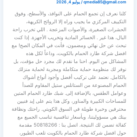
qmedia85@gmail.com
/
يوليو 4, 2026
كلنا نعرف إن تجمع الحمام على النوافذ، والأسطح، وفوق
التكييف المركزي ما يجيب وراه إلا الروائح الكريهة،
الحشرات الصغيرة، والأصوات المزعجة . اللي تخرب راحة
البال، هذا غير . الخسائر المادية وتخريب الأجهزة. إذا كنت
تبحث عن حل نهائي ومضمون، فأنت في المكان الصح! مع
افضل شركة طارد الحمام بالكويت، وداعاً لكل هذه
المشاكل من اليوم. احنا ما نقدم لك مجرد حل مؤقت، بل
نوفر لك منظومة حماية متكاملة ومجربة لحماية منزلك
بالكامل. نعتمد على تركيب أفضل وأجود أنواع أشواك
الحمام المصنوعة من الستانلس ستيل المقاوم للصدأ
وعوامل الطقس، بالإضافة إلى. شبك طارد الحمام المتين
للمساحات الكبيرة والمناور، وكل هذا يتم على إيد فنيين
محترفين وخبرة طويلة في السوق الكويتي. راحتك ونظافة
بيتك هي مسؤوليتنا، وبأسعار تنافسية تناسب الجميع مع
كفالة تضمن لك النتيجة. اتصل بنا : 50818266 مقدمة
حول افضل شركة طارد الحمام بالكويت تلعب الطيور،