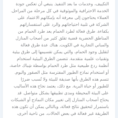
التكييف، وخدمات ما بعد التنفيذ. ينبغي أن تعكس جودة
الخدمة الاحترافية والموثوقية في كل مرحلة من المراحل.
العملاء يحتاجون إلى معرفة أنه بإمكانهم الاعتماد على
الشركة في تلبية احتياجاتهم والرد على استفساراتهم
بكفاءة. طرق فعالة لطرد الحمام يعد طرد الحمام من
المناطق الحضرية قضية تقلق كثير من أصحاب المنازل
والمباني التجارية في الكويت. هناك عدة طرق فعالة
لتقليل وجود الحمام، والتي يمكن تقسيمها إلى طرق بيئية
وتقنيات علمية متقدمة. تتضمن الطرق البيئية استخدام
أنظمة ردع طبيعية مثل طرد الحمام بواسطة شِباك خاصة،
أو استخدام نماذج الطيور المفترسة مثل الصقور والبوم.
تتسم هذه الطرق بأنها صديقة للبيئة ولا تُسبب ضررًا
للطيور أو حياة البرية. مع ذلك، يعتمد نجاح هذه الأساليب
على البيئة المحيطة ومدى تطبيقها بشكل متواصل. قد
يحتاج أصحاب المنازل إلى تغيير مكان النماذج أو الشبكات
باستمرار لتحقيق نتائج فعالة، وبالتالي يمكن أن تكون هذه
الطريقة غير فعالة في بعض الحالات. من ناحية أخرى،