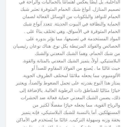
الداخلية، بل أيضًا يعكس اهتمامًا بالجماليات والراحة في
تصميم المنازل. أنواع شبك الحمام المتوفرة تعتبر شبك
الحمام للنوافذ والبلكونات من الوسائل الفعالة لضمان
الحماية والنظافة في البيوت الحديثة. تتعدد أنواع شبك
الحمام المتوفرة في الأسواق، وهي تختلف بناءً على .
المواد المستخدمة في تصنيعها، مما يؤثر بدوره على
الخصائص والفوائد المرتبطة بكل نوع. هناك نوعان رئيسيان
من شبك الحمام، وهما الشبك المعدني والشبك
البلاستيكي. أولاً، يتميز الشبك المعدني بالمتانة والقوة،
حيث غالبًا ما . يُصنع من الفولاذ المقاوم للصدأ أو
الألومنيوم، مما يجعله ملائمًا لمختلف الظروف الجوية.
يمتاز هذا النوع بقدرته على تحمل الضغوط والصدأ، ويعتبر
خيارًا مثاليًا للمناطق ذات الرطوبة العالية. بالإضافة إلى
ذلك، يضمن الشبك المعدني حماية فعالة ضد الحشرات
والرياح القوية، مما يجعله خيارًا مفضلًا لكثير من
المستهلكين. أما بالنسبة للشبك البلاستيكي، فإنه يتميز
بخفة وزنه وسهولة التركيب. غالبًا ما يُستخدم في الأماكن
التي لا تتطلب متانة كبيرة، وهو خيار اقتصادي مقارنة