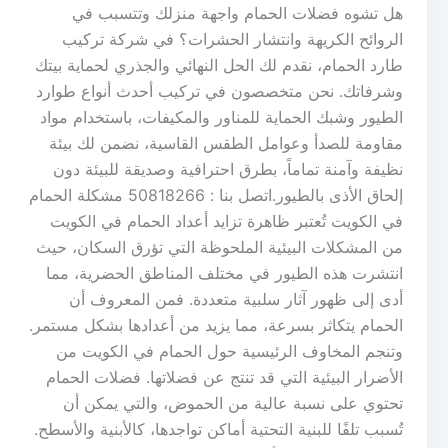
هل تشوه فضلات الحمام واجهة منزلك وتتسبب في
الروائح الكريهة وانتشار الحشرات؟ في شركة تركيب
طارد الحمام، نقدم لك الحل النهائي والجذري لحماية بيتك
وشرفاتك. نحن متخصصون في تركيب أحدث أنواع طوارد
الطيور وشبك الحماية للمناور والمكيفات، باستخدام مواد
مقاومة للصدأ وعوامل الطقس القاسية، نضمن لك بيئة
نظيفة وآمنة تماماً، بطرق احترافية وصديقة للبيئة دون
إلحاق الأذى بالطيور.اتصل بنا : 50818266 مشكلة الحمام
في الكويت تُعتبر ظاهرة تزايد أعداد الحمام في الكويت
من المشكلات البيئية الملحوظة التي تؤرق السكان، حيث
انتشرت هذه الطيور في مختلف المناطق الحضرية، مما
أدى إلى ظهور آثار سلبية متعددة. فمن المعروف أن
الحمام يتكاثر بسرعة، مما يزيد من أعدادها بشكل مستمر.
وتنجم المخاوف الرئيسية حول الحمام في الكويت من
الأضرار البيئية التي قد تنتج عن فضلاتها. فضلات الحمام
تحتوي على نسبة عالية من الحموض، والتي يمكن أن
تُسبب تلفًا للبنية التحتية أماكن تواجدها، كالأبنية والأسطح.