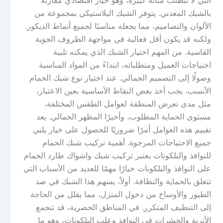
بالشبك المعدني. يتوفر الشبك البلاستيكي بمجموعة من
الألوان والتصاميم، مما يجعله مناسبًا لجميع أنماط الديكور.
ولكنه قد يكون أقل فعالية في مواجهة الظروف الجوية
القاسية. من المهم اختيار الشبك الذي يمكنه تلبية
احتياجات العميل ومتطلباته، ابتداءً من المواد المناسبة
وصولًا إلى التصميم الجمالي. عند اختيار نوع شبك الحمام
الأنسب، يجب أخذ بعض النقاط الأساسية بعين الاعتبار،
مثل مدى تعرض المنطقة لعوامل الطقس المختلفة،
مستوى الحماية المطلوب، وأخيرًا المظهر الجمالي. يعد
تقييم هذه العوامل أمرًا ضروريًا للحصول على خيار يلبي
جميع الاحتياجات المرجوة. أهمية تركيب شبك الحمام
للنوافذ والبلكونات يعتبر تركيب شبك واشواك طارد الحمام
على النوافذ والبلكونات خيارًا مهمًا للعديد من الأسباب التي
تتعلق بالحماية والنظافة. أولاً، يسهم هذا الشبك في صد
الطيور والأوساخ من دخول المنزل، مما يقلل من الحاجة
إلى التنظيف المتكرر. في المناطق الحضرية، قد تتجمع
الأتربة والحشرات في النوافذ وعلب البلكونات، وهو ما