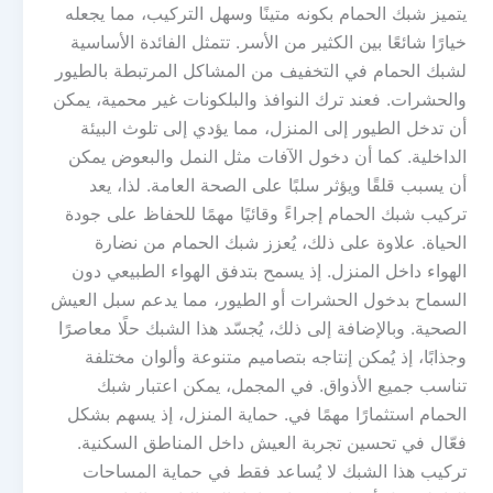
يتميز شبك الحمام بكونه متينًا وسهل التركيب، مما يجعله
خيارًا شائعًا بين الكثير من الأسر. تتمثل الفائدة الأساسية
لشبك الحمام في التخفيف من المشاكل المرتبطة بالطيور
والحشرات. فعند ترك النوافذ والبلكونات غير محمية، يمكن
أن تدخل الطيور إلى المنزل، مما يؤدي إلى تلوث البيئة
الداخلية. كما أن دخول الآفات مثل النمل والبعوض يمكن
أن يسبب قلقًا ويؤثر سلبًا على الصحة العامة. لذا، يعد
تركيب شبك الحمام إجراءً وقائيًا مهمًا للحفاظ على جودة
الحياة. علاوة على ذلك، يُعزز شبك الحمام من نضارة
الهواء داخل المنزل. إذ يسمح بتدفق الهواء الطبيعي دون
السماح بدخول الحشرات أو الطيور، مما يدعم سبل العيش
الصحية. وبالإضافة إلى ذلك، يُجسّد هذا الشبك حلًا معاصرًا
وجذابًا، إذ يُمكن إنتاجه بتصاميم متنوعة وألوان مختلفة
تناسب جميع الأذواق. في المجمل، يمكن اعتبار شبك
الحمام استثمارًا مهمًا في. حماية المنزل، إذ يسهم بشكل
فعّال في تحسين تجربة العيش داخل المناطق السكنية.
تركيب هذا الشبك لا يُساعد فقط في حماية المساحات