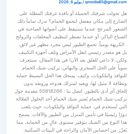
qmedia85@gmail.com
/
يوليو 6, 2026
هل تحولت شرفتك الجميلة أو نافذة غرفتك المطلة على
الشارع إلى مكان مفضل لتجمع الحمام؟ تدرك تماماً ذلك
الشعور المزعج عندما تستيقظ على أصواتها الصاخبة في
الصباح الباكر، أو عندما تضطر لتنظيف المخلفات والروائح
. الكريهة يومياً. تجمع الطيور ليس مجرد مظهر غير لائق،
بل هو مصدر رئيسي لنقل الأمراض وتلف أجهزة التكييف.
ولكن، لا داعي للقلق بعد الآن! في هذا المقال، سنتعرف
سوياً على الحل السحري والنهائي: تركيب شبك الحمام
للنوافذ والبلكونات، وكيف. يمنحك هذا الحل البسيط حماية
ونظافة لا مثيل لها، ويعيد لمنزلك هدوءه ورونقه بدون
إلحاق أي أذى بالطيور. اتصل بنا : 50818266 مقدمة حول
تركيب شبك الحمام يُعتبر شبك الحمام أحد الحلول الفعّالة
التي تُستخدم في. حماية النوافذ والبلكونات، حيث يلعب
دورًا رئيسيًا في تأمين المنزل من الطيور والآفات. يسمح
هذا النوع من الشبك بتوفير مستوى عالٍ من الحماية، مما
يُعزّز من احساس الأمان والراحة في البيئات السكنية.