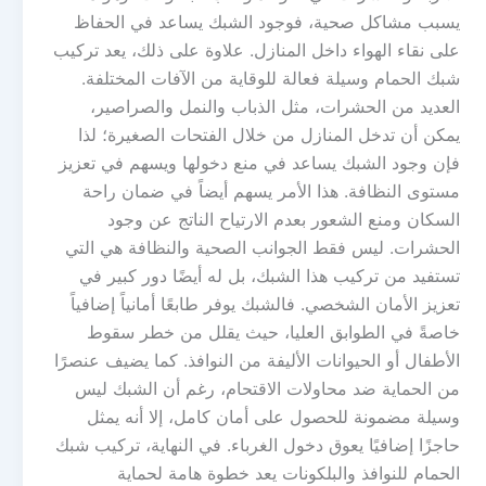
يسبب مشاكل صحية، فوجود الشبك يساعد في الحفاظ
على نقاء الهواء داخل المنازل. علاوة على ذلك، يعد تركيب
شبك الحمام وسيلة فعالة للوقاية من الآفات المختلفة.
العديد من الحشرات، مثل الذباب والنمل والصراصير،
يمكن أن تدخل المنازل من خلال الفتحات الصغيرة؛ لذا
فإن وجود الشبك يساعد في منع دخولها ويسهم في تعزيز
مستوى النظافة. هذا الأمر يسهم أيضاً في ضمان راحة
السكان ومنع الشعور بعدم الارتياح الناتج عن وجود
الحشرات. ليس فقط الجوانب الصحية والنظافة هي التي
تستفيد من تركيب هذا الشبك، بل له أيضًا دور كبير في
تعزيز الأمان الشخصي. فالشبك يوفر طابعًا أمانياً إضافياً
خاصةً في الطوابق العليا، حيث يقلل من خطر سقوط
الأطفال أو الحيوانات الأليفة من النوافذ. كما يضيف عنصرًا
من الحماية ضد محاولات الاقتحام، رغم أن الشبك ليس
وسيلة مضمونة للحصول على أمان كامل، إلا أنه يمثل
حاجزًا إضافيًا يعوق دخول الغرباء. في النهاية، تركيب شبك
الحمام للنوافذ والبلكونات يعد خطوة هامة لحماية