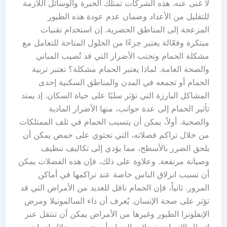
لا غنى عنه. هذه الشركات تمتلك الخبرة والوسائل اللازمة
للتقليل من الأعداد وضمان عدم عودة هذه الطيور
المزعجة إلى المناطق الحضرية. إن استخدام تقنيات
مبتكرة وفعّالة يعتبر جزءًا من الحلول المتاحة للتعامل مع
مشكلة الحمام وتجنب الأضرار التي قد تُصيب المباني
والصحة العامة. لماذا يعتبر الحمام مشكلة؟ تعتبر تربية
الحمام أو تجمعه في المدن والمناطق السكنية إحدى
المشاكل البارزة التي تؤثر سلبًا على حياة السكان. إذ يمتد
تأثير الحمام إلى عدة جوانب، منها الأضرار المادية
والصحية. أولاً، يمكن أن يتسبب الحمام في تلف الممتلكات
من خلال تراكم فضلاته، التي تحتوي على حمض يمكن أن
يلحق الضرر بالأسطح، مما يؤدي إلى تكاليف تنظيف
وصيانة مرتفعة. وعلاوة على ذلك، فإن هذه الفضلات يمكن
أن تسبب انزلاق الناس خاصة عند تراكمها في أماكن
المرور. ثانياً، فإن الحمام ناقل للعديد من الأمراض التي قد
تؤثر على صحة الإنسان. يُعرف أن داء السالمونيلا ومرض
الإنفلونزا الطيور وغيرها من الأمراض يمكن أن تنتقل عبر
اتصال الإنسان بفضلات الحمام أو حتى من خلال انبعاث