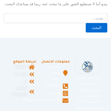
يبدو أننا لا نستطيع العثور على ما تبحث عنه. ربما قد يساعدك البحث.
معلومات الاتصال
خريطة الموقع
الكويت
الرئيسية
عاصمة
اتصل بنا
تركيب طارد الحمام
الكويت
عنا
في الكويت توفير
50818266
سياسة
حماية دائمة للمباني
واتساب
الخصوصية
والمنشآت من
info@pestcontrolku.com
الطيور وفضلاتها
المزعجة بطرق آمنة