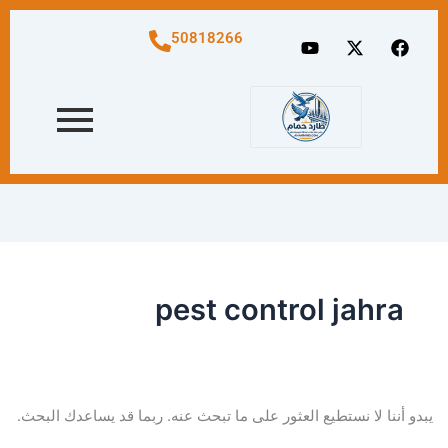
البحث
عن:
Y
X
F
50818266
o
-
a
u
t
c
t
w
e
u
i
b
b
t
o
e
t
o
e
k
r
pest control jahra
يبدو أننا لا نستطيع العثور على ما تبحث عنه. ربما قد يساعدك البحث.