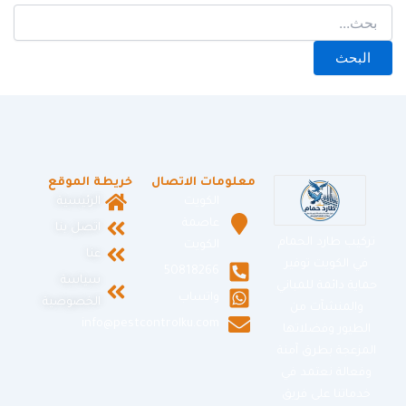
معلومات الاتصال
خريطة الموقع
الكويت
الرئيسية
عاصمة
اتصل بنا
تركيب طارد الحمام
الكويت
عنا
في الكويت توفير
50818266
سياسة
حماية دائمة للمباني
واتساب
الخصوصية
والمنشآت من
info@pestcontrolku.com
الطيور وفضلاتها
المزعجة بطرق آمنة
وفعالة نعتمد في
خدماتنا على فريق