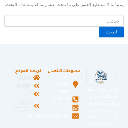
يبدو أننا لا نستطيع العثور على ما تبحث عنه. ربما قد يساعدك البحث.
معلومات الاتصال
خريطة الموقع
الكويت
الرئيسية
عاصمة
اتصل بنا
تركيب طارد الحمام
الكويت
عنا
في الكويت توفير
50818266
سياسة
حماية دائمة للمباني
واتساب
الخصوصية
والمنشآت من
info@pestcontrolku.com
الطيور وفضلاتها
المزعجة بطرق آمنة