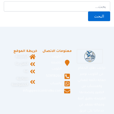
معلومات الاتصال
خريطة الموقع
الكويت
الرئيسية
عاصمة
اتصل بنا
تركيب طارد الحمام
الكويت
عنا
في الكويت توفير
50818266
سياسة
حماية دائمة للمباني
واتساب
الخصوصية
والمنشآت من
info@pestcontrolku.com
الطيور وفضلاتها
المزعجة بطرق آمنة
وفعالة نعتمد في
خدماتنا على فريق