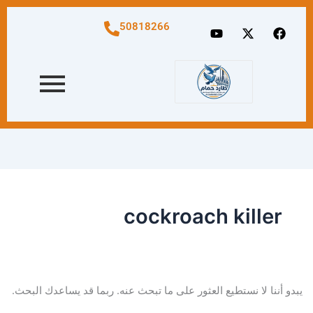
البحث
عن:
Y
X
F
50818266
o
-
a
u
t
c
t
w
e
u
i
b
b
t
o
e
t
o
e
k
r
cockroach killer
يبدو أننا لا نستطيع العثور على ما تبحث عنه. ربما قد يساعدك البحث.