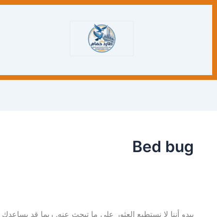
البحث
عن:
Bed bug
يبدو أننا لا نستطيع العثور على ما تبحث عنه. ربما قد يساعدك 