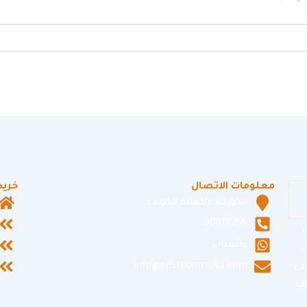
معلومات الاتصال
خريط
الكويت عاصمة الكويت
50818266
ة
واتساب
ة
info@pestcontrolku.com
ني
ت.