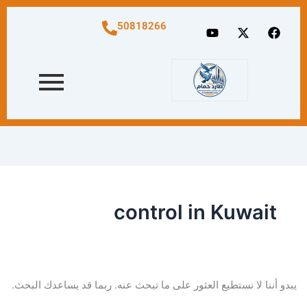
البحث
عن:
Y
X
F
50818266
o
-
a
u
t
c
t
w
e
u
i
b
b
t
o
e
t
o
e
k
r
control in Kuwait
يبدو أننا لا نستطيع العثور على ما تبحث عنه. ربما قد يساعدك البحث.