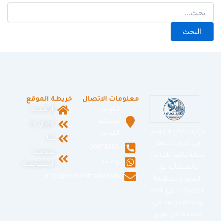
معلومات الاتصال
خريطة الموقع
الكويت
الرئيسية
عاصمة
اتصل بنا
تركيب طارد الحمام
الكويت
عنا
في الكويت توفير
50818266
سياسة
حماية دائمة للمباني
واتساب
الخصوصية
والمنشآت من
info@pestcontrolku.com
الطيور وفضلاتها
المزعجة بطرق آمنة
وفعالة نعتمد في
خدماتنا على فريق