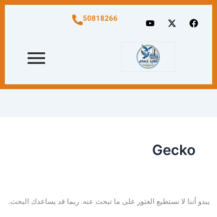
البحث
عن:
Y
X
F
50818266
o
-
a
u
t
c
t
w
e
u
i
b
b
t
o
e
t
o
e
k
r
Gecko
يبدو أننا لا نستطيع العثور على ما تبحث عنه. ربما قد يساعدك البحث.