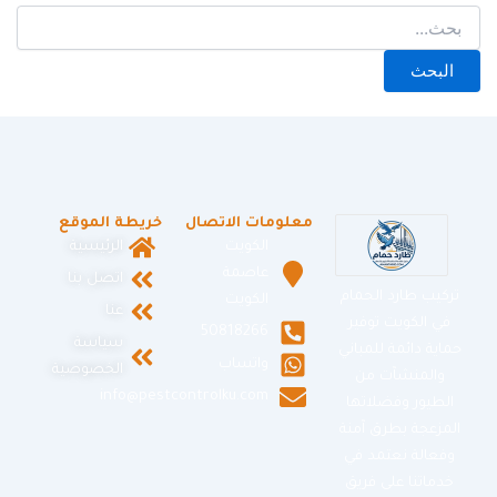
معلومات الاتصال
خريطة الموقع
الكويت
الرئيسية
عاصمة
اتصل بنا
تركيب طارد الحمام
الكويت
عنا
في الكويت توفير
50818266
سياسة
حماية دائمة للمباني
واتساب
الخصوصية
والمنشآت من
info@pestcontrolku.com
الطيور وفضلاتها
المزعجة بطرق آمنة
وفعالة نعتمد في
خدماتنا على فريق