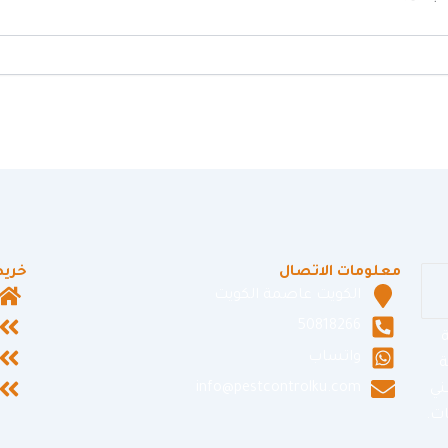
معلومات الاتصال
خريط
الكويت عاصمة الكويت
50818266
ة
واتساب
ة
info@pestcontrolku.com
ني
ت.